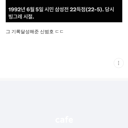
그 기록달성해준 신범호 ㄷㄷ
현
재
게
시
글
추
가
기
능
열
기