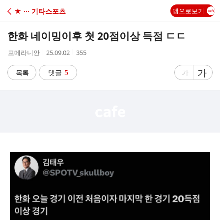
C
★ ··· 기타스포츠
앱으로보기
A
한화 네이밍이후 첫 20점이상 득점 ㄷㄷ
F
작
작
조
포메라니안
25.09.02
355
성
성
회
E
자
시
수
글
가
글
목록
댓글
5
가
간
자
자
크
크
기
기
크
작
게
게