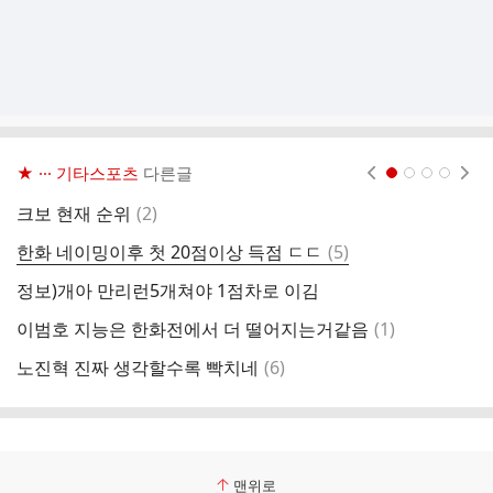
★ ··· 기타스포츠
다른글
현재페이지 1
2
3
4
댓
크보 현재 순위
(
2
)
2
글
댓
한화 네이밍이후 첫 20점이상 득점 ㄷㄷ
(
5
)
한
글
정보)개아 만리런5개쳐야 1점차로 이김
한
댓
이범호 지능은 한화전에서 더 떨어지는거같음
(
1
)
기
글
댓
노진혁 진짜 생각할수록 빡치네
(
6
)
글
맨위로