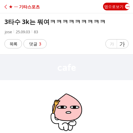
C
★ ··· 기타스포츠
앱으로보기
A
3타수 3k는 뭐여ㅋㅋㅋㅋㅋㅋㅋㅋㅋ
F
작
작
조
jose
25.09.03
83
성
성
회
E
자
시
수
글
가
글
목록
댓글
3
가
간
자
자
크
크
기
기
크
작
게
게