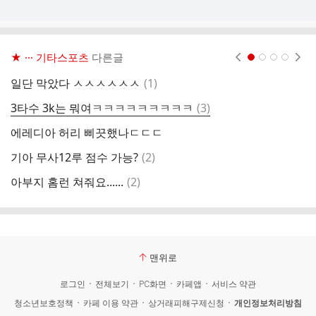
★ ··· 기타스포츠
다른글
현재페이지 1
2
3
4
댓
일단 막았다 ㅅㅅㅅㅅㅅㅅ
(
1
)
글
댓
3타수 3k는 뭐여ㅋㅋㅋㅋㅋㅋㅋㅋㅋ
(
3
)
오
글
에레디아 허리 삐끗했나ㄷㄷㄷ
오
댓
기아 무사12루 점수 가능?
(
2
)
호
글
댓
아부지 홈런 쳐줘요......
(
2
)
진
글
맨위로
로그인
전체보기
PC화면
카페앱
서비스 약관
청소년보호정책
카페 이용 약관
상거래피해구제신청
개인정보처리방침