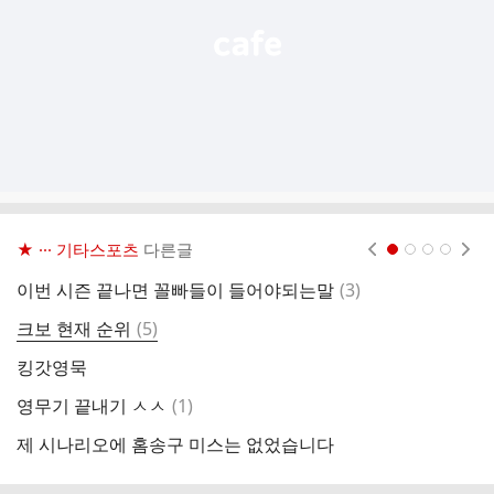
★ ··· 기타스포츠
다른글
현재페이지 1
2
3
4
댓
이번 시즌 끝나면 꼴빠들이 들어야되는말
(
3
)
글
댓
크보 현재 순위
(
5
)
롯
글
킹갓영묵
와
댓
영무기 끝내기 ㅅㅅ
(
1
)
글
제 시나리오에 홈송구 미스는 없었습니다