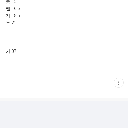
롯 15
엔 16.5
기 18.5
두 21
키 37
현
재
게
시
글
추
가
기
능
열
기