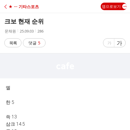
C
★ ··· 기타스포츠
앱으로보기
A
크보 현재 순위
F
작
작
조
문채원
25.09.03
286
성
성
회
E
자
시
수
글
가
글
목록
댓글
5
가
간
자
자
크
크
기
기
크
작
게
게
엘
한 5
쓱 13
삼크 14.5