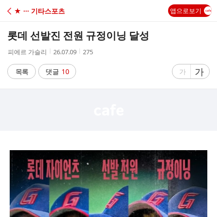
C
★ ··· 기타스포츠
앱으로보기
A
롯데 선발진 전원 규정이닝 달성
F
작
작
조
피에르 가슬리
26.07.09
275
성
성
회
E
자
시
수
글
가
글
목록
댓글
10
가
간
자
자
크
크
기
기
크
작
게
게