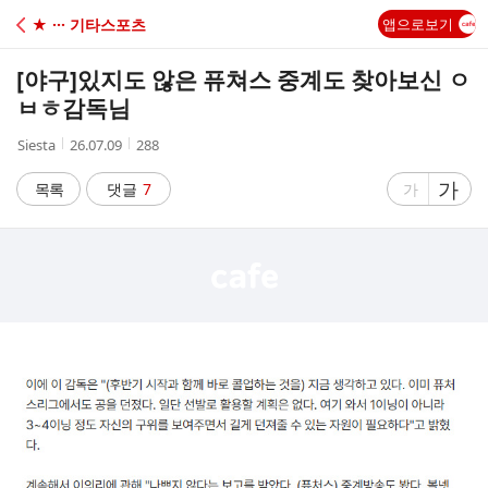
C
★ ··· 기타스포츠
앱으로보기
A
[야구]
있지도 않은 퓨쳐스 중계도 찾아보신 ㅇ
F
ㅂㅎ감독님
작
작
조
Siesta
26.07.09
288
E
성
성
회
자
시
수
글
가
글
목록
댓글
7
가
간
자
자
크
크
기
기
크
작
게
게