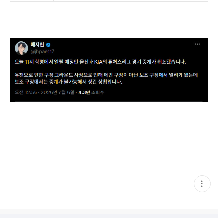
현
재
게
시
글