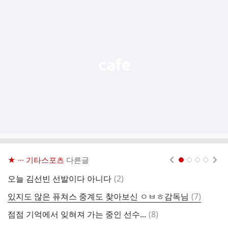
추
가
기
능
열
기
★ ··· 기타스포츠
다른글
현재페이지 1
2
3
4
댓
오늘 김선빈 선발이다 아니다
(
2
)
근
글
댓
있지도 않은 퓨쳐스 중계도 찾아보신 ㅇㅂㅎ감독님
(
7
)
속
글
댓
점점 기억에서 잊혀져 가는 중인 선수...
(
8
)
롯
글