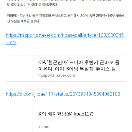
https://m.sports.naver.com/kbaseball/article/108/000345
1322
KIA '천군만마' 드디어 후반기 곧바로 돌
아온다! 이미 '3이닝 무실점' 퓨처스 실전
복귀 완료, 사령
m.sports.naver.com
https://x.com/jhpae117/status/2073934045894062183
X의 배지헌님(@jhpae117)
x.com