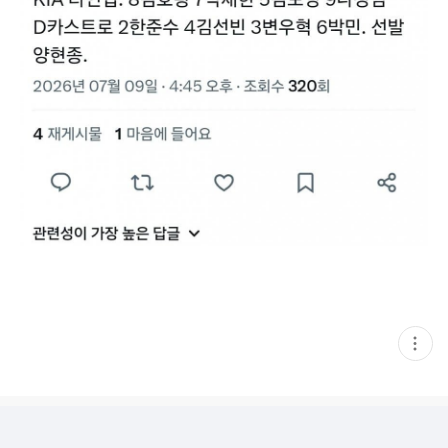
현
재
게
시
글
추
가
기