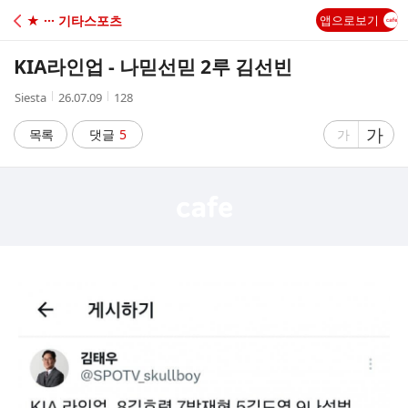
C
★ ··· 기타스포츠
앱으로보기
A
KIA라인업 - 나믿선믿 2루 김선빈
F
작
작
조
Siesta
26.07.09
128
성
성
회
E
자
시
수
글
가
글
목록
댓글
5
가
간
자
자
크
크
기
기
크
작
게
게