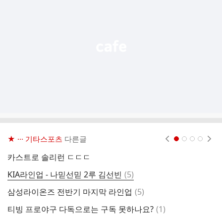
능
열
기
★ ··· 기타스포츠
다른글
현재페이지 1
2
3
4
카스트로 솔리런 ㄷㄷㄷ
오
댓
KIA라인업 - 나믿선믿 2루 김선빈
(
5
)
있
글
댓
삼성라이온즈 전반기 마지막 라인업
(
5
)
점
글
댓
티빙 프로야구 다독으로는 구독 못하나요?
(
1
)
스
글