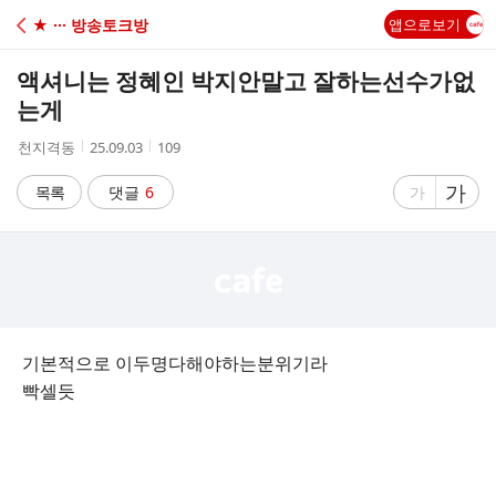
C
★ ··· 방송토크방
앱으로보기
A
액셔니는 정혜인 박지안말고 잘하는선수가없
F
는게
작
작
조
천지격동
25.09.03
109
E
성
성
회
자
시
수
글
가
글
목록
댓글
6
가
간
자
자
크
크
기
기
크
작
게
게
기본적으로 이두명다해야하는분위기라
빡셀듯