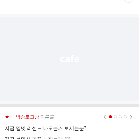
재
게
시
글
추
가
기
능
열
기
★ ··· 방송토크방
다른글
현재페이지 1
2
3
4
지금 엠넷 리센느 나오는거 보시는분?
영
댓