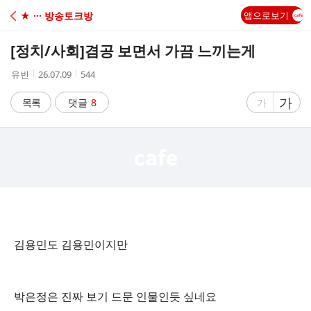
C
★ ··· 방송토크방
앱으로보기
A
[정치/사회]
겸공 보면서 가끔 느끼는게
F
작
작
조
유빈
26.07.09
544
성
성
회
E
자
시
수
글
가
글
목록
댓글
8
가
간
자
자
크
크
기
기
크
작
게
게
김용민도 김용민이지만
박은정은 진짜 보기 드문 인물인듯 싶네요