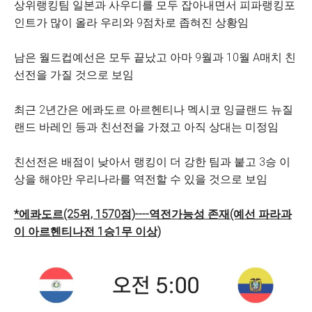
상위랭킹팀 일본과 사우디를 모두 잡아내면서 피파랭킹포
인트가 많이 올라 우리와 9점차로 좁혀진 상황임
남은 월드컵예선은 모두 끝났고 아마 9월과 10월 A매치 친
선전을 가질 것으로 보임
최근 2년간은 에콰도르 아르헨티나 멕시코 잉글랜드 뉴질
랜드 바레인 등과 친선전을 가졌고 아직 상대는 미정임
친선전은 배점이 낮아서 랭킹이 더 강한 팀과 붙고 3승 이
상을 해야만 우리나라를 역전할 수 있을 것으로 보임
*에콰도르(25위, 1570점)----역전가능성 존재(예선 파라과
이 아르헨티나전 1승1무 이상)