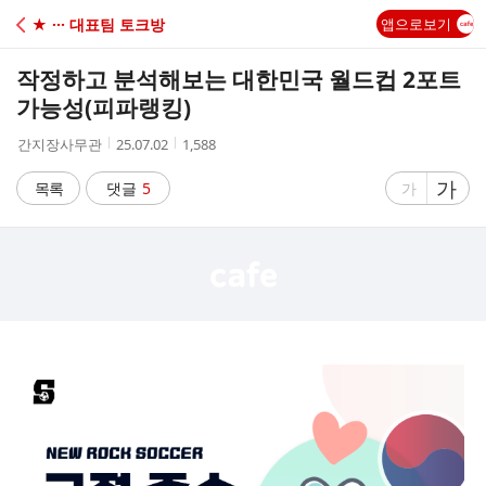
C
★ ··· 대표팀 토크방
앱으로보기
A
작정하고 분석해보는 대한민국 월드컵 2포트
F
가능성(피파랭킹)
작
작
조
간지장사무관
25.07.02
1,588
E
성
성
회
자
시
수
글
가
글
목록
댓글
5
가
간
자
자
크
크
기
기
크
작
게
게