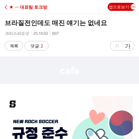
C
★ ··· 대표팀 토크방
앱으로보기
A
브라질전인데도 매진 얘기는 없네요
F
작
작
조
크리스피도넛
25.10.02
607
성
성
회
E
자
시
수
글
가
글
목록
댓글
2
가
간
자
자
크
크
기
기
크
작
게
게