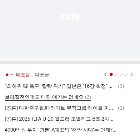
기
★ ··· 대표팀 ..
다른글
현재페이지 1
2
3
4
댓
"최하위 韓 축구, 탈락 위기" 일본은 '16강 확정' 축제 분위긴데..."亞 라이벌 한국, 벼랑 끝에내몰렸다" 日 매체도 주목
(
3
)
U
글
댓
브라질전인데도 매진 얘기는 없네요
(
2
)
2
글
댓
[공홈] 대한축구협회·하이브 뮤직그룹 레이블 파트너십 MOU 체결, 브라질전 하프타임 공연도 예정
(
2
)
글
[공홈] 2025 FIFA U-20 월드컵 조별리그 B조 2차전: 대한민국 0-0 파라과이
U
4000억원 투자 ‘명분’ A대표팀 ‘천안 시대’는 언제? 10월은 ‘No’ 이르면 11월, 늦으면 다음 해로
상