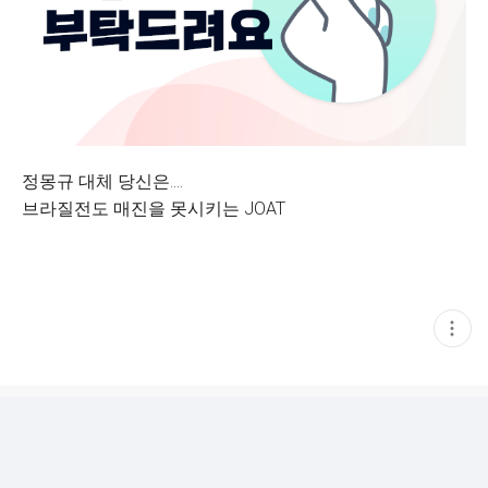
정몽규 대체 당신은....
브라질전도 매진을 못시키는 JOAT
현
재
게
시
글
추
가
기
능
열