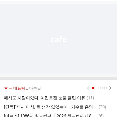
글
추
가
기
능
열
기
★ ··· 대표팀 ..
다른글
현재페이지 1
2
3
4
댓
메시도 사람이었다. 이집트전 눈물 흘린 이유
(
11
)
아
글
댓
[단독]“제시 마치, 올 생각 있었는데…거수로 홍명보”
(
20
)
A
글
댓
[마르카] 1986년 월드컵부터 2026 월드컵까지 8강 진출국
(
6
)
추