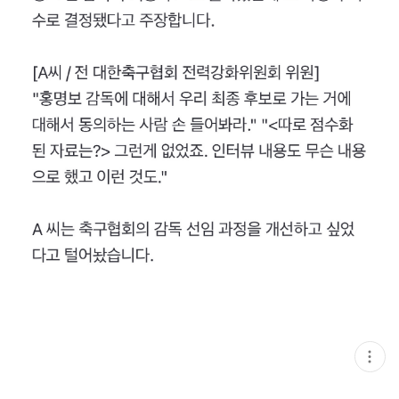
현
재
게
시