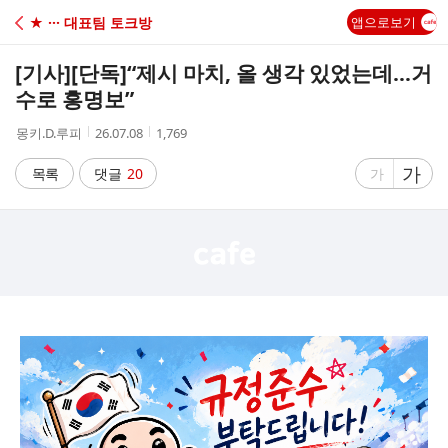
C
★ ··· 대표팀 토크방
앱으로보기
A
[기사]
[단독]“제시 마치, 올 생각 있었는데…거
F
수로 홍명보”
작
작
조
몽키.D.루피
26.07.08
1,769
E
성
성
회
자
시
수
글
가
글
목록
댓글
20
가
간
자
자
크
크
기
기
크
작
게
게