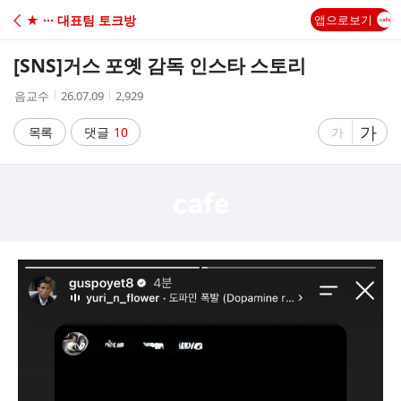
C
★ ··· 대표팀 토크방
앱으로보기
A
[SNS]
거스 포옛 감독 인스타 스토리
F
작
작
조
음교수
26.07.09
2,929
성
성
회
E
자
시
수
글
가
글
목록
댓글
10
가
간
자
자
크
크
기
기
크
작
게
게