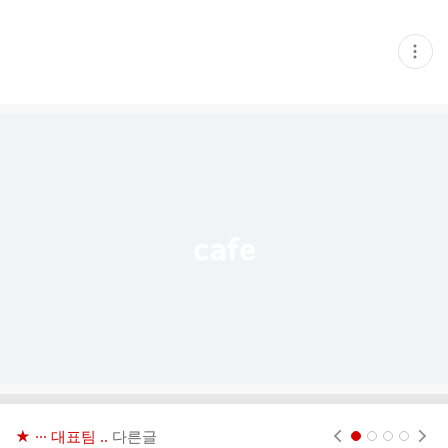
현
재
게
시
글
추
가
기
능
열
기
★ ··· 대표팀 ..
다른글
현재페이지 1
2
3
4