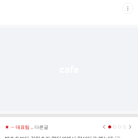
현
재
게
시
글
추
가
기
능
열
기
★ ··· 대표팀 ..
다른글
현재페이지 1
2
3
4