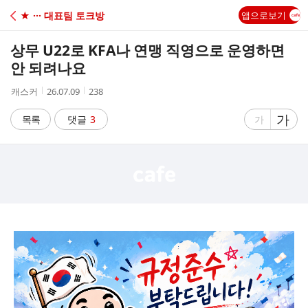
C
★ ··· 대표팀 토크방
앱으로보기
A
상무 U22로 KFA나 연맹 직영으로 운영하면
F
안 되려나요
작
작
조
캐스커
26.07.09
238
E
성
성
회
자
시
수
글
가
글
목록
댓글
3
가
간
자
자
크
크
기
기
크
작
게
게