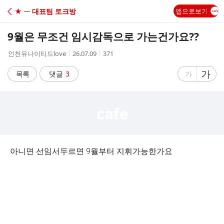
C
★ ··· 대표팀 토크방
앱으로보기
A
9월은 무조건 임시감독으로 가는건가요??
F
작
작
조
인천유나이티드love
26.07.09
371
성
성
회
E
자
시
수
글
가
글
목록
댓글
3
가
간
자
자
크
크
기
기
크
작
게
게
아니면 선임서두르면 9월부터 지휘가능한가요