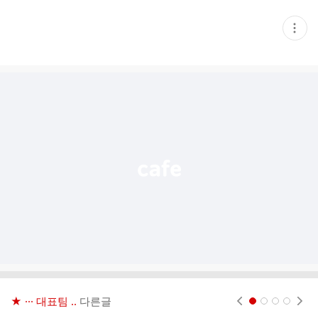
현
재
게
시
글
추
가
기
능
열
기
★ ··· 대표팀 ..
다른글
현재페이지 1
2
3
4