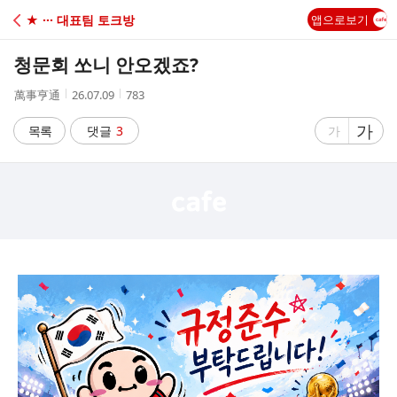
C
★ ··· 대표팀 토크방
앱으로보기
A
청문회 쏘니 안오겠죠?
F
작
작
조
萬事亨通
26.07.09
783
성
성
회
E
자
시
수
글
가
글
목록
댓글
3
가
간
자
자
크
크
기
기
크
작
게
게