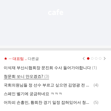
기
★ ··· 대표팀 ..
다른글
현재페이지 1
2
3
4
댓
이석재 부산시협회장 문진희 수사 들어가야합니다
(
1
)
글
댓
청문회 쏘니 안오겠죠?
(
3
)
헐
글
댓
국회의원님들 정 선수 부르고 싶으면 김영광 전 선수 부르는건 어때요
(
4
)
손
글
스페인 벨기에 궁금하네요 ㅋㅋㅋ
청
댓
어차피 손흥민, 황희찬 경기 일정 잡혀있어서 청문회 못갑니다.
(
5
)
글