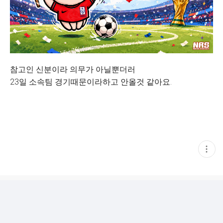
참고인 신분이라 의무가 아닐뿐더러
23일 소속팀 경기때문이라하고 안올것 같아요.
현
재
게
시
글
추
가
기
능
열