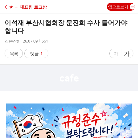
C
★ ··· 대표팀 토크방
앱으로보기
A
이석재 부산시협회장 문진희 수사 들어가야
F
합니다
작
작
조
산송장s
26.07.09
561
E
성
성
회
자
시
수
글
가
글
목록
댓글
1
가
간
자
자
크
크
기
기
크
작
게
게