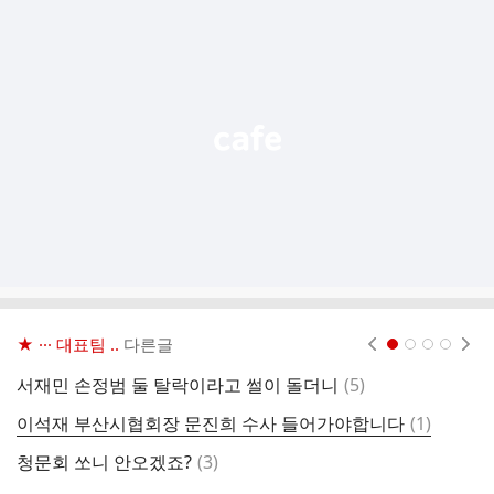
추
가
기
능
열
기
★ ··· 대표팀 ..
다른글
현재페이지 1
2
3
4
댓
서재민 손정범 둘 탈락이라고 썰이 돌더니
(
5
)
글
댓
이석재 부산시협회장 문진희 수사 들어가야합니다
(
1
)
글
댓
청문회 쏘니 안오겠죠?
(
3
)
헐
글