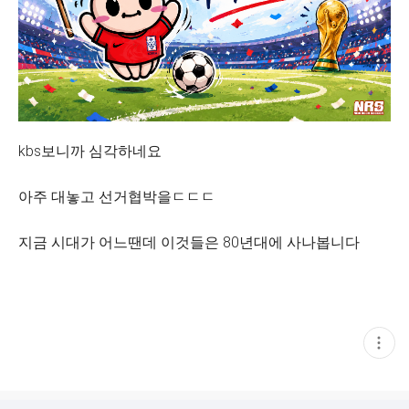
kbs보니까 심각하네요
아주 대놓고 선거협박을ㄷㄷㄷ
지금 시대가 어느땐데 이것들은 80년대에 사나봅니다
현
재
게
시
글