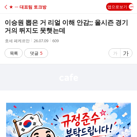
C
★ ··· 대표팀 토크방
앱으로보기
A
이승원 뽑은 거 리얼 이해 안감;; 올시즌 경기
F
거의 뛰지도 못햇는데
작
작
조
호세 페케르만
26.07.09
609
E
성
성
회
자
시
수
글
가
글
목록
댓글
5
가
간
자
자
크
크
기
기
크
작
게
게