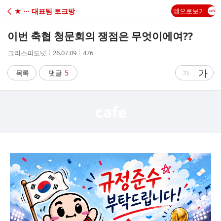
C
★ ··· 대표팀 토크방
앱으로보기
A
이번 축협 청문회의 쟁점은 무엇이에여??
F
작
작
조
크리스피도넛
26.07.09
476
성
성
회
E
자
시
수
글
가
글
목록
댓글
5
가
간
자
자
크
크
기
기
크
작
게
게