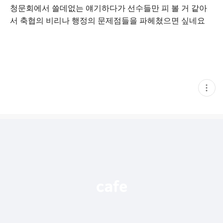
청문회에서 쓸데없는 얘기하다가 선수들만 피 볼 거 같아
서 축협의 비리나 행정의 문제점들을 파헤쳤으면 싶네요
현
재
게
시
글
추
가
기
능
열
기