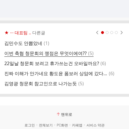
★ ··· 대표팀 ..
다른글
현재페이지 1
2
3
4
댓
김민수도 안뽑았네
(
1
)
글
댓
이번 축협 청문회의 쟁점은 무엇이에여??
(
5
)
글
댓
22일날 청문회 보려고 휴가쓰는건 오바일까요?
(
6
)
펠
글
댓
진짜 이해가 안가네요 황도윤 폼보러 상암에 갔다고 칩시다
(
6
)
서
글
댓
김영광 청문회 참고인으로 나가는듯
(
5
)
글
맨위로
로그인
전체보기
PC화면
카페앱
서비스 약관