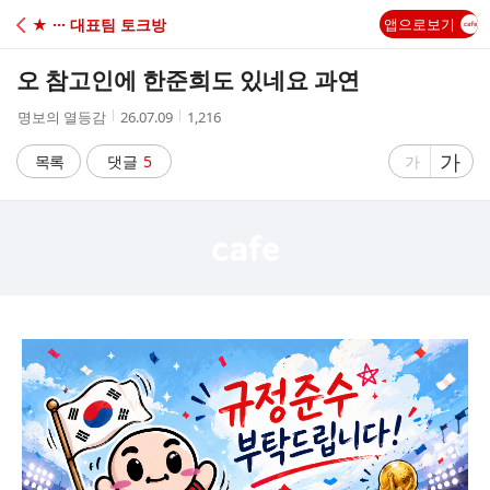
C
★ ··· 대표팀 토크방
앱으로보기
A
오 참고인에 한준희도 있네요 과연
F
작
작
조
명보의 열등감
26.07.09
1,216
성
성
회
E
자
시
수
글
가
글
목록
댓글
5
가
간
자
자
크
크
기
기
크
작
게
게