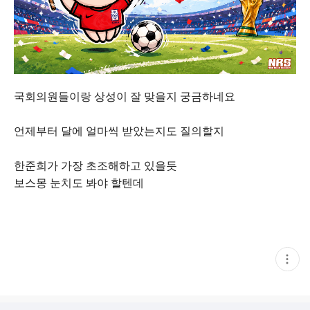
국회의원들이랑 상성이 잘 맞을지 궁금하네요
언제부터 달에 얼마씩 받았는지도 질의할지
한준희가 가장 초조해하고 있을듯
보스몽 눈치도 봐야 할텐데
현
재
게
시
글