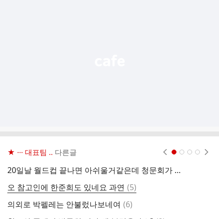
추
가
기
능
열
기
★ ··· 대표팀 ..
다른글
현재페이지 1
2
3
4
20일날 월드컵 끝나면 아쉬울거같은데 청문회가 남아있어서 아쉬움을 좀 달랠수 있을것같네요
이
댓
오 참고인에 한준희도 있네요 과연
(
5
)
2
글
댓
의외로 박펠레는 안불렀나보네여
(
6
)
글