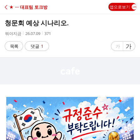
C
★ ··· 대표팀 토크방
앱으로보기
A
청문회 예상 시나리오.
F
작
작
조
뭐야지금
26.07.09
371
성
성
회
E
자
시
수
글
가
글
목록
댓글
1
가
간
자
자
크
크
기
기
크
작
게
게