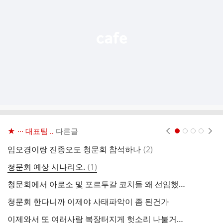
열
기
★ ··· 대표팀 ..
다른글
현재페이지 1
2
3
4
댓
임오경이랑 진종오도 청문회 참석하나
(
2
)
글
댓
청문회 예상 시나리오.
(
1
)
홍
글
청문회에서 아로소 및 포르투갈 코치들 왜 선임했고 얼마줬는지 좀 알고싶네요
사
청문회 한다니까 이제야 사태파악이 좀 된건가
이제와서 또 여러사람 복장터지게 헛소리 나불거리네
축