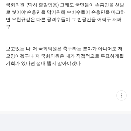
국회의원: (딱히 할말없음) 그래도 국민들이 손흥민을 선발
로 썻어야 손흥민을 막기위해 수비수들이 손흥민을 마크하
면 오현규같은 다른 공격수들이 그 빈공간을 어쩌구 저쩌
구...
보고있는 나: 저 국회의원은 축구라는 분야가 아니어도 저
모양이겠구나 저 국회의원은 내가 직접적으로 투표하게될
기회가 있다면 절대 뽑지 말아야겠다
현
재
게
시
글
추
가
기
능