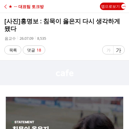
C
★ ··· 대표팀 토크방
앱으로보기
A
[사진]
홍명보 : 침묵이 옳은지 다시 생각하게
F
됐다
작
작
조
음교수
26.07.09
8,535
E
성
성
회
자
시
수
글
가
글
목록
댓글
18
가
간
자
자
크
크
기
기
크
작
게
게