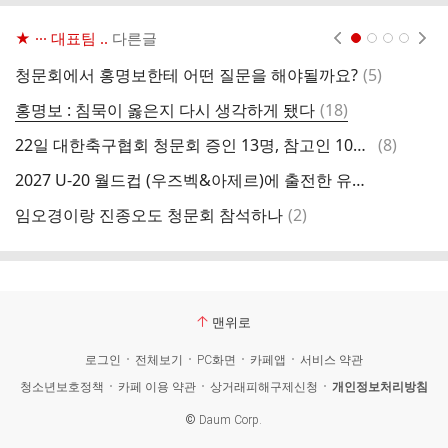
★ ··· 대표팀 ..
다른글
현재페이지 1
2
3
4
댓
청문회에서 홍명보한테 어떤 질문을 해야될까요?
(
5
)
청
글
댓
홍명보 : 침묵이 옳은지 다시 생각하게 됐다
(
18
)
글
댓
22일 대한축구협회 청문회 증인 13명, 참고인 10명 명단
(
8
)
청
글
2027 U-20 월드컵 (우즈벡&아제르)에 출전한 유럽팀들 확정
댓
임오경이랑 진종오도 청문회 참석하나
(
2
)
글
맨위로
로그인
전체보기
PC화면
카페앱
서비스 약관
청소년보호정책
카페 이용 약관
상거래피해구제신청
개인정보처리방침
©
Daum Corp.