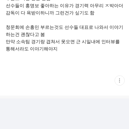
선수들이 홍명보 좋아하는 이유가 경기력 아무리 ㅈ박아더
감독이 다 욕받이하니까 그런건가 싶기도 함
청문회에 손흥민 부르는것도 선수들 대표로 나와서 이야기
하는건 괜찮다고 봄
만약 소속팀 경기랑 겹쳐서 못오면 근 시일내에 인터뷰를
통해서라도 이야기해야지
현
재
게
시
글
추
가
기
능
열
기