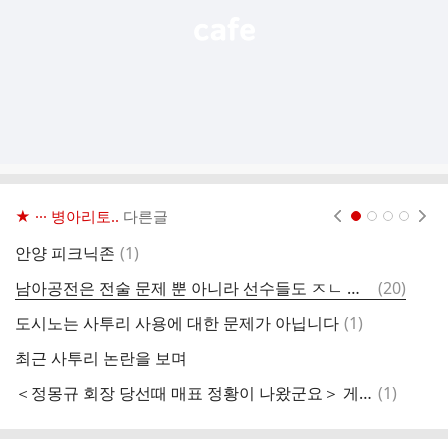
★ ··· 병아리토..
다른글
현재페이지 1
2
3
4
댓
안양 피크닉존
(
1
)
7
글
댓
남아공전은 전술 문제 뿐 아니라 선수들도 ㅈㄴ 못함
(
20
)
월
글
댓
도시노는 사투리 사용에 대한 문제가 아닙니다
(
1
)
병
글
최근 사투리 논란을 보며
오
댓
＜정몽규 회장 당선때 매표 정황이 나왔군요＞ 게시글은 삭제 게시판으로 이동 조치합니다.
(
1
)
글