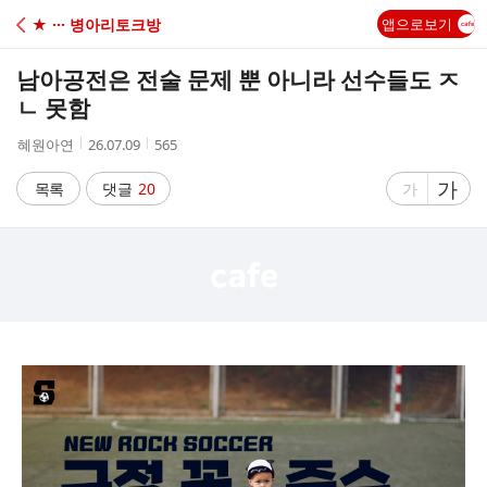
C
★ ··· 병아리토크방
앱으로보기
A
남아공전은 전술 문제 뿐 아니라 선수들도 ㅈ
F
ㄴ 못함
작
작
조
혜원아연
26.07.09
565
E
성
성
회
자
시
수
글
가
글
목록
댓글
20
가
간
자
자
크
크
기
기
크
작
게
게