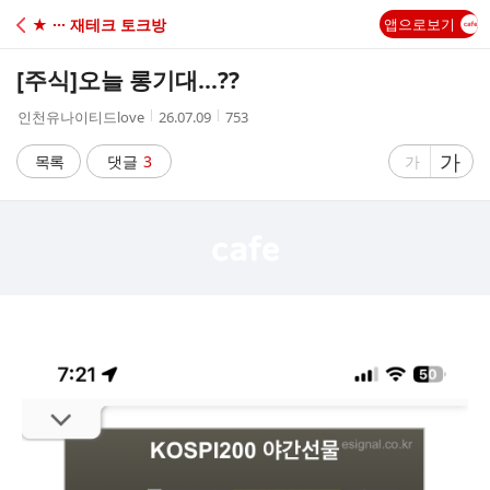
C
★ ··· 재테크 토크방
앱으로보기
A
[주식]
오늘 롱기대…??
F
작
작
조
인천유나이티드love
26.07.09
753
성
성
회
E
자
시
수
글
가
글
목록
댓글
3
가
간
자
자
크
크
기
기
크
작
게
게