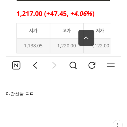
야간선물 ㄷㄷ
현