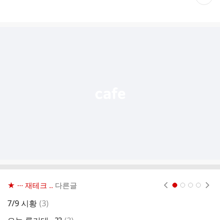
재
게
시
글
추
가
기
능
열
기
★ ··· 재테크 ..
다른글
현재페이지 1
2
3
4
댓
7/9 시황
(
3
)
글