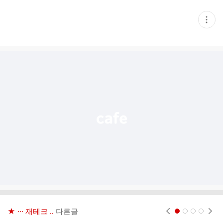
현
재
게
시
글
추
가
기
능
열
기
★ ··· 재테크 ..
다른글
현재페이지 1
2
3
4