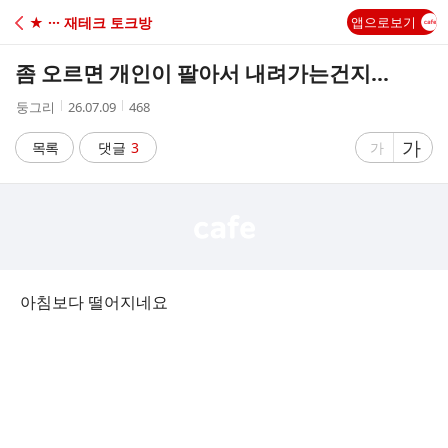
C
★ ··· 재테크 토크방
앱으로보기
A
좀 오르면 개인이 팔아서 내려가는건지...
F
작
작
조
둥그리
26.07.09
468
성
성
회
E
자
시
수
글
가
글
목록
댓글
3
가
간
자
자
크
크
기
기
크
작
게
게
아침보다 떨어지네요