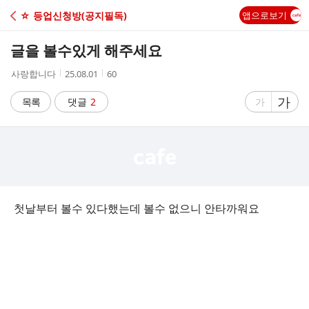
C
☆ 등업신청방(공지필독)
앱으로보기
A
글을 볼수있게 해주세요
F
작
작
조
사랑합니다
25.08.01
60
성
성
회
E
자
시
수
글
가
글
목록
댓글
2
가
간
자
자
크
크
기
기
크
작
게
게
첫날부터 볼수 있다했는데 볼수 없으니 안타까워요