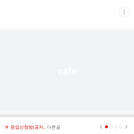
현
재
게
시
글
추
가
기
능
열
기
☆ 등업신청방(공지..
다른글
현재페이지 1
2
3
4