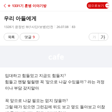
C
☆ 1331기 훈병 이야기방
앱으로보기
A
우리 아들에게
F
작
작
조
1328기 윤정빈 부(1사단/보병)인천
26.07.08
83
성
성
회
E
자
시
수
글
가
글
목록
댓글
9
가
간
자
자
크
크
기
기
크
작
게
게
입대하고 힘들었고 지금도 힘들지?
힘들고 멘탈 털릴땐 꼭 '앞으로 나갈 수있을까'? 라는 걱정
이나 부담 갖지말아.
꼭 앞으로 나갈 필요는 없지 않을까?
그럴 때가 있으면 그런김에 뒤도 보고 옆도 돌아보고 이참