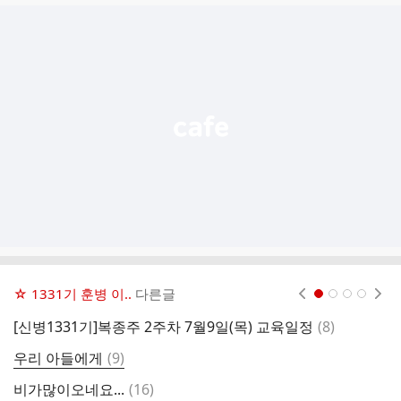
글
추
가
기
능
열
기
☆ 1331기 훈병 이..
다른글
현재페이지 1
2
3
4
댓
[신병1331기]복종주 2주차 7월9일(목) 교육일정
(
8
)
(
글
댓
우리 아들에게
(
9
)
해
글
댓
비가많이오네요...
(
16
)
[