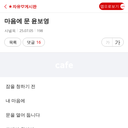
C
★자유♡게시판
앱으로보기
A
마음에 문 윤보영
F
작
작
조
샤넬옥
25.07.05
198
성
성
회
E
자
시
수
글
가
글
목록
댓글
16
가
간
자
자
크
크
기
기
크
작
게
게
잠을 청하기 전
내 마음에
문을 열어 둡니다.