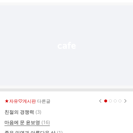
글
추
가
기
능
열
기
★자유♡게시판
다른글
현재페이지 1
2
3
4
댓
친절의 경쟁력
(
3
)
올
글
댓
마음에 문 윤보영
(
16
)
글
댓
좋은 인연과 아름다운 삶
(
1
)
빈