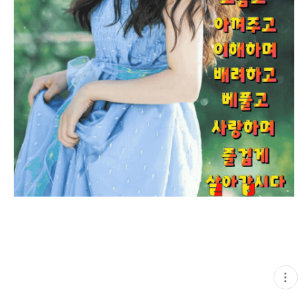
현
재
게
시