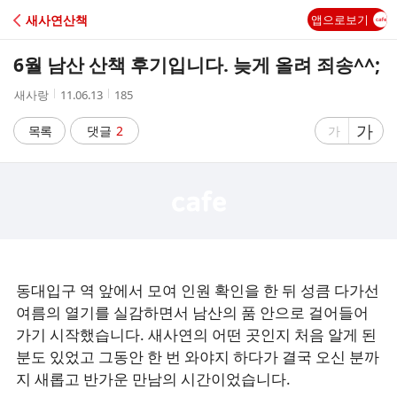
C
새사연산책
앱으로보기
A
6월 남산 산책 후기입니다. 늦게 올려 죄송^^;
F
작
작
조
새사랑
11.06.13
185
성
성
회
E
자
시
수
글
가
글
목록
댓글
2
가
간
자
자
크
크
기
기
크
작
게
게
동대입구 역 앞에서 모여 인원 확인을 한 뒤 성큼 다가선
여름의 열기를 실감하면서 남산의 품 안으로 걸어들어
가기 시작했습니다. 새사연의 어떤 곳인지 처음 알게 된
분도 있었고 그동안 한 번 와야지 하다가 결국 오신 분까
지 새롭고 반가운 만남의 시간이었습니다.