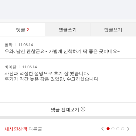
댓
댓글
2
댓글쓰기
답글쓰기
글
댓
작
작
폴짝
11.06.14
글
성
성
우와, 남산 괜찮군요~ 가볍게 산책하기 딱 좋은 곳이네요~
리
자
시
스
간
트
작
작
바이칼
11.06.14
성
성
사진과 적절한 설명으로 후기 잘 봤습니다.
자
시
후기가 약간 늦은 감은 있었만, 수고하셨습니다.
간
댓글 전체보기
새사연산책
다른글
현재페이지 1
2
3
4