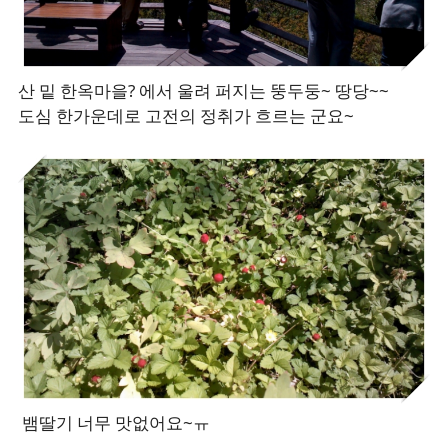
산 밑 한옥마을? 에서 울려 퍼지는 뚱두둥~ 땅당~~
도심 한가운데로 고전의 정취가 흐르는 군요~
뱀딸기 너무 맛없어요~ㅠ