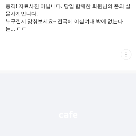
충격! 자료사진 아닙니다. 당일 함께한 회원님의 폰의 실
물사진입니다.
누구껀지 맞춰보세요~ 전국에 이십여대 밖에 없는다
는... ㄷㄷ
현
재
게
시
글
추
가
기
능
열
기