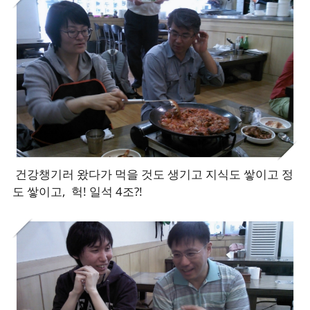
건강챙기러 왔다가 먹을 것도 생기고 지식도 쌓이고 정
도 쌓이고, 헉! 일석 4조?!