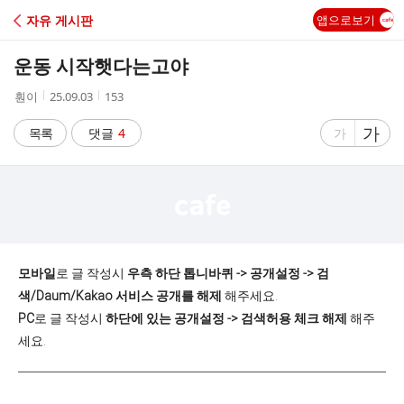
C
자유 게시판
앱으로보기
A
운동 시작햇다는고야
F
작
작
조
훤이
25.09.03
153
성
성
회
E
자
시
수
글
가
글
목록
댓글
4
가
간
자
자
크
크
기
기
크
작
게
게
모바일
로 글 작성시
우측 하단 톱니바퀴 -> 공개설정 -> 검
색/Daum/Kakao 서비스 공개를 해제
해주세요.
PC
로 글 작성시
하단에 있는 공개설정 -> 검색허용 체크 해제
해주
세요.