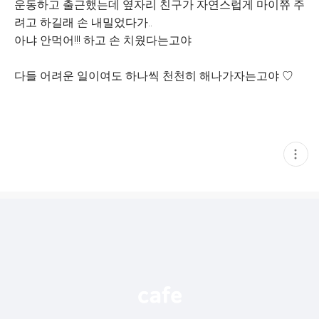
운동하고 출근했는데 옆자리 친구가 자연스럽게 마이쮸 주
려고 하길래 손 내밀었다가..
아냐 안먹어!!! 하고 손 치웠다는고야
다들 어려운 일이여도 하나씩 천천히 해나가자는고야 ♡
현
재
게
시
글
추
가
기
능
열
기