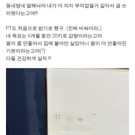
동네방네 말해놔야 내가 더 의지 부여잡을거 같아서 글 쓰
러왓다는고야!!!
P.T도 처음으로 받기로 했구.. (진짜 비싸더라;;)
내 목표는 6개월 동안 20키로 감량이라는고야
몸이 좀 안좋아서 집에 붙어만 살았더니 몸이 더 안좋아진
기분이라는고야(?)
다들 건강하게 살자 !!!