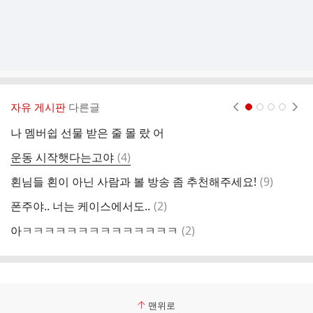
자유 게시판
다른글
현재페이지 1
2
3
4
나 멤버쉽 선물 받은 줄 몰 랐 어
초
댓
운동 시작햇다는고야
(
4
)
화
글
댓
횐님들 횐이 아닌 사람과 볼 방송 좀 추천해주세요!
(
9
)
이
글
댓
폰주야.. 너는 케이스에서도..
(
2
)
라
글
댓
아ㅋㅋㅋㅋㅋㅋㅋㅋㅋㅋㅋㅋㅋㅋ
(
2
)
망
글
맨위로