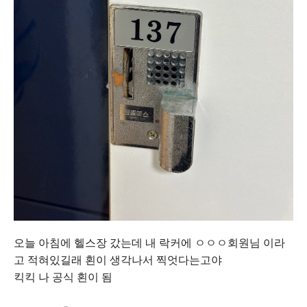
오늘 아침에 헬스장 갔는데 내 락커에 ㅇㅇㅇ회원님 이라
고 적혀있길래 횐이 생각나서 찍엇다는고야
킥킥 나 공식 횐이 됨