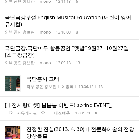
게시판명
작성자
작성시간
조회수
외부 공연 홍보란
mono
13.11.13
6
극단금강부설 English Musical Education (어린이 영어
뮤지컬)
게시판명
작성자
작성시간
조회수
외부 공연 홍보란
mono
13.10.08
8
극단금강,극단마루 합동공연 "멧밥" 9월27~10월27일
[소극장금강]
게시판명
작성자
작성시간
조회수
외부 공연 홍보란
mono
13.09.13
13
극단홍시 고래
게시판명
작성자
작성시간
조회수
외부 공연 홍보란
이종목
13.06.12
18
[대전사랑티켓] 봄봄봄 이벤트! spring EVENT_
게시판명
작성자
작성시간
조회수
ㆍ♡ㆍ자유게시판ㆍ♡ㆍ
대전예총
13.04.24
8
진정한 진실(2013. 4. 30) 대전문화예술의 전당
앙상블홀