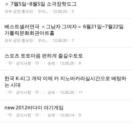
＞ 7월5일~8월5일 소극장핫도그
게시판명
작성자
작성시간
조회수
외부 공연 홍보란
우라...
12.06.24
5
베스트셀러연극 ＜그남자 그여자＞ 6월21일~7월22일
가톨릭문화회관아트홀
게시판명
작성자
작성시간
조회수
외부 공연 홍보란
우라...
12.06.20
7
스포츠 토토마음 편하게 즐길수토토
게시판명
작성자
작성시간
조회수
ㆍ♡ㆍ공지사항ㆍ♡ㆍ
송해
12.06.20
9
한국 K-리그 개막 이제 카 지노바카라실시간으로 배팅하
는 시대
게시판명
작성자
작성시간
조회수
ㆍ♡ㆍ공지사항ㆍ♡ㆍ
송해
12.06.20
11
new 2012바다이 야기게임
게시판명
작성자
작성시간
조회수
ㆍ♡ㆍ공지사항ㆍ♡ㆍ
송해
12.06.14
9
대전이 만들고 대한민국이 떠들석한 뮤지컬