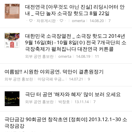
대전연극 [아무것도 아닌 진실] 리딩시어터 안
내 _ 극단 놀자 소극장 핫도그 8월 22일
게시판명
작성자
작성시간
조회수
ㆍ♡ㆍ자유게시판ㆍ♡ㆍ
omerta
14.08.20
7
대한민국 소극장열전 _ 소극장 핫도그 2014년
9월 16일(화) - 10월 8일(수) 전국 7개극단의 소
극장축제가 펼쳐집니다 대전연극 커튼콜
게시판명
작성자
작성시간
조회수
외부 공연 홍보란
omerta
14.08.19
11
여름밤!! 시원한 야외공연. 덕만이 결혼원정기
게시판명
작성자
작성시간
조회수
외부 공연 홍보란
마당극패 우금...
14.07.21
9
극단 터 공연 '해자와 혜자' 많이 보러 오세요
게시판명
작성자
작성시간
조회수
외부 공연 홍보란
박창호
13.11.14
7
극단금강 90회공연 창작초연 [정희야] 2013.12.1~30 소
극장금강