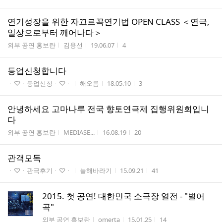
연기성장을 위한 자끄르꼭연기법 OPEN CLASS ＜연극,
일상으로부터 깨어나다＞
게시판명
작성자
작성시간
조회수
외부 공연 홍보란
김용선
19.06.07
4
등업신청합니다
게시판명
작성자
작성시간
조회수
ㆍ♡ㆍ등업신청ㆍ♡ㆍ
해오름
18.05.10
3
안녕하세요 고마나루 전국 향토연극제 집행위원회입니
다
게시판명
작성자
작성시간
조회수
외부 공연 홍보란
MEDIASE...
16.08.19
20
관객모독
게시판명
작성자
작성시간
조회수
ㆍ♡ㆍ관극후기ㆍ♡ㆍ
늘해바라기
15.09.21
41
2015. 첫 공연! 대한민국 소극장 열전 - "별어
곡"
게시판명
작성자
작성시간
조회수
외부 공연 홍보란
omerta
15.01.25
14