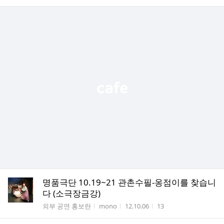
명품극단 10.19~21 관촌수필-옹점이를 찾습니
다 (소극장금강)
게시판명
작성자
작성시간
조회수
외부 공연 홍보란
mono
12.10.06
13