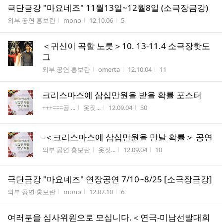
극단금강 "마요네즈" 11월13일~12월8일 (소극장금강)
게시판명
작성자
작성시간
조회수
외부 공연 홍보란
mono
12.10.06
5
＜귀신이 곡할 노릇＞10. 13-11.4 소극장핫도
그
게시판명
작성자
작성시간
조회수
외부 공연 홍보란
omerta
12.10.04
11
크리스마스에 삼십만원을 받을 확률 포스터
게시판명
작성자
작성시간
조회수
+++===공 ...
옷짓...
12.09.04
30
-＜크리스마스에 삼십만원을 만날 확률＞ 공연
게시판명
작성자
작성시간
조회수
외부 공연 홍보란
옷짓...
12.09.04
10
극단금강 "마요네즈" 연장공연 7/10~8/25 [소극장금강]
게시판명
작성자
작성시간
조회수
외부 공연 홍보란
mono
12.07.10
6
여러분을 심사위원으로 모십니다.＜연극-미남선발대회