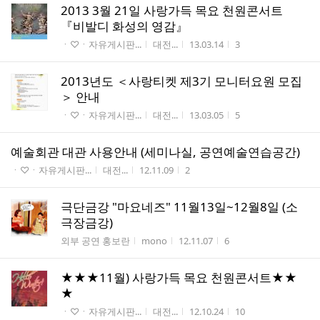
2013 3월 21일 사랑가득 목요 천원콘서트
『비발디 화성의 영감』
게시판명
작성자
작성시간
조회수
ㆍ♡ㆍ자유게시판...
대전...
13.03.14
3
2013년도 ＜사랑티켓 제3기 모니터요원 모집
＞ 안내
게시판명
작성자
작성시간
조회수
ㆍ♡ㆍ자유게시판...
대전...
13.03.05
5
예술회관 대관 사용안내 (세미나실, 공연예술연습공간)
게시판명
작성자
작성시간
조회수
ㆍ♡ㆍ자유게시판...
대전...
12.11.09
2
극단금강 "마요네즈" 11월13일~12월8일 (소
극장금강)
게시판명
작성자
작성시간
조회수
외부 공연 홍보란
mono
12.11.07
6
★★★11월) 사랑가득 목요 천원콘서트★★
★
게시판명
작성자
작성시간
조회수
ㆍ♡ㆍ자유게시판...
대전...
12.10.24
10