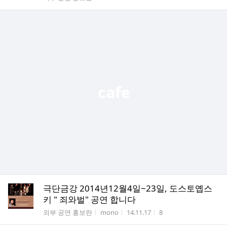
극단금강 2014년12월4일~23일, 도스토옙스
키 " 죄와벌" 공연 합니다
게시판명
작성자
작성시간
조회수
외부 공연 홍보란
mono
14.11.17
8