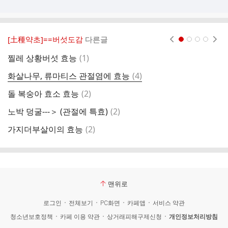
[土種약초]==버섯도감
다른글
현재페이지 1
2
3
4
댓
찔레 상황버섯 효능
(
1
)
돼
글
댓
화살나무, 류마티스 관절염에 효능
(
4
)
아
글
댓
돌 복숭아 효소 효능
(
2
)
산
글
댓
노박 덩굴---＞ (관절에 특효)
(
2
)
오
글
댓
가지더부살이의 효능
(
2
)
동
글
맨위로
로그인
전체보기
PC화면
카페앱
서비스 약관
청소년보호정책
카페 이용 약관
상거래피해구제신청
개인정보처리방침