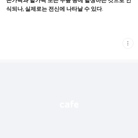
손가락과 발가락 또는 무릎 등에 발생하는 것으로 인
식되나, 실제로는 전신에 나타날 수 있다.
현
재
게
시
글
추
가
기
능
열
기