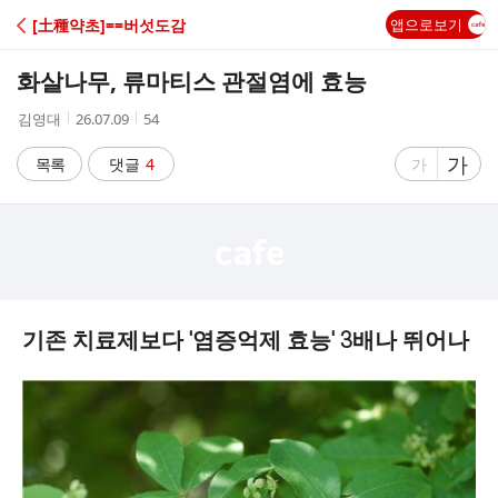
C
[土種약초]==버섯도감
앱으로보기
A
화살나무, 류마티스 관절염에 효능
F
작
작
조
김영대
26.07.09
54
성
성
회
E
자
시
수
글
가
글
목록
댓글
4
가
간
자
자
크
크
기
기
크
작
게
게
기존 치료제보다 '염증억제 효능' 3배나 뛰어나