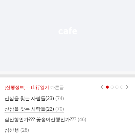
기
능
열
기
[산행정보]==山行일기
다른글
현재페이지 1
2
3
4
댓
산삼을 찾는 사람들(23)
(
74
)
아
글
댓
산삼을 찾는 사람들(22)
(
70
)
하
글
댓
심산행인가??? 꽃송이산행인가???
(
46
)
산
글
댓
심산행
(
28
)