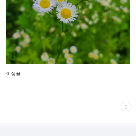
이상끝!
현
재
게
시
글
추
가