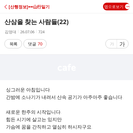
C
[산행정보]==山行일기
앱으로보기
A
산삼을 찾는 사람들(22)
F
작
작
조
김영대
26.07.06
724
성
성
회
E
자
시
수
글
가
글
목록
댓글
70
가
간
자
자
크
크
기
기
크
작
게
게
싱그러운 아침입니다.
간밤에 소나기가 내려서 산속 공기가 아주아주 좋습니다.
새로운 한주의 시작입니다.
힘든 시기에 살고는 있지만
가슴에 꿈을 간직하고 열심히 하시자구요.