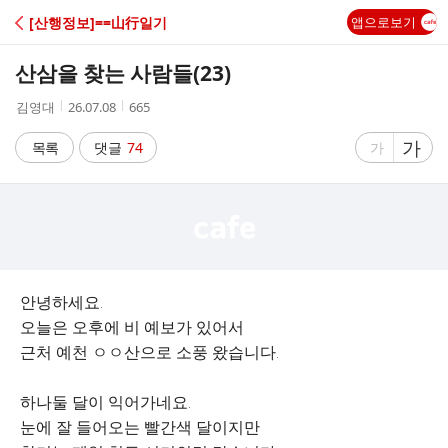
C
[산행정보]==山行일기
앱으로보기
A
산삼을 찾는 사람들(23)
F
작
작
조
김영대
26.07.08
665
성
성
회
E
자
시
수
글
가
글
목록
댓글
74
가
간
자
자
크
크
기
기
크
작
게
게
안녕하세요.
오늘은 오후에 비 예보가 있어서
근처 예천 ㅇㅇ산으로 소풍 왔습니다.
하나둘 달이 익어가네요.
눈에 잘 들어오는 빨간색 달이지만