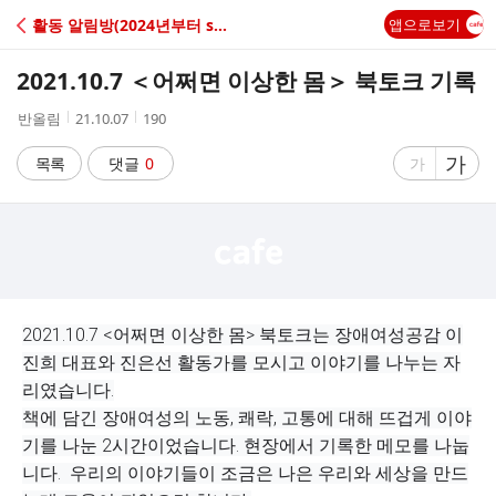
C
활동 알림방(2024년부터 sharps.or.kr 홈피에서)
앱으로보기
A
2021.10.7 ＜어쩌면 이상한 몸＞ 북토크 기록
F
작
작
조
반올림
21.10.07
190
성
성
회
E
자
시
수
글
가
글
목록
댓글
0
가
간
자
자
크
크
기
기
크
작
게
게
2021.10.7 <어쩌면 이상한 몸> 북토크는 장애여성공감 이
진희 대표와 진은선 활동가를 모시고 이야기를 나누는 자
리였습니다.
책에 담긴 장애여성의 노동, 쾌락, 고통에 대해 뜨겁게 이야
기를 나눈 2시간이었습니다. 현장에서 기록한 메모를 나눕
니다. 우리의 이야기들이 조금은 나은 우리와 세상을 만드