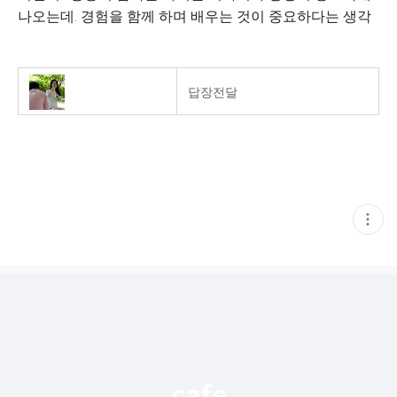
나오는데. 경험을 함께 하며 배우는 것이 중요하다는 생각
답장
전달
현
재
게
시
글
추
가
기
능
열
기