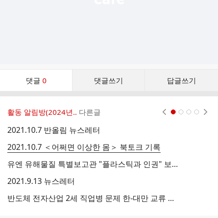
댓
댓글
0
댓글쓰기
답글쓰기
글
댓
글
활동 알림방(2024년..
다른글
현재페이지 1
2
3
4
리
스
2021.10.7 반올림 뉴스레터
2
트
2021.10.7 ＜어쩌면 이상한 몸＞ 북토크 기록
유엔 유해물질 특별보고관 "플라스틱과 인권" 보고서
반
2021.9.13 뉴스레터
2
반도체 전자산업 2세 직업병 문제 한-대만 교류 사진과 발제문
2