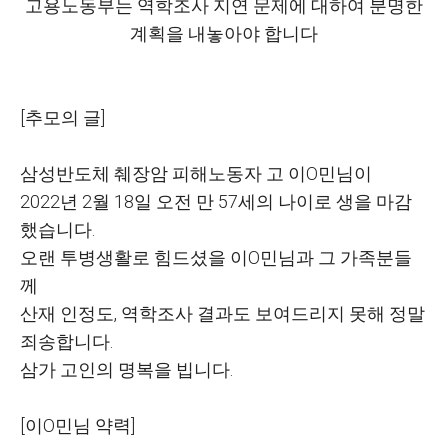
고용노동부는 역학조사 지연 문제에 대하여 분명한
계획을 내놓아야 합니다
[
추모의 글
]
삼성반도체 췌장암 피해노동자 고 이O민님이
2022
년
2
월
18
일 오전 만
57
세의 나이로 생을 마감
했습니다
.
오랜 투병생활로 힘드셨을 이O민님과 그 가족분들
께
산재 인정도
,
역학조사 결과도 보여드리지 못해 정말
죄송합니다
.
삼가 고인의 명복을 빕니다
.
[
이O민님 약력
]