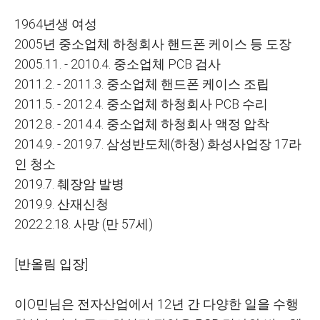
1964
년생 여성
2005
년 중소업체 하청회사 핸드폰 케이스 등 도장
2005.11. - 2010.4.
중소업체
PCB
검사
2011.2. - 2011.3.
중소업체 핸드폰 케이스 조립
2011.5. - 2012.4.
중소업체 하청회사
PCB
수리
2012.8. - 2014.4.
중소업체 하청회사 액정 압착
2014.9. - 2019.7.
삼성반도체
(
하청
)
화성사업장
17
라
인 청소
2019.7.
췌장암 발병
2019.9.
산재신청
2022.2.18.
사망
(
만
57
세
)
[
반올림 입장
]
이O민님은 전자산업에서
12
년 간 다양한 일을 수행