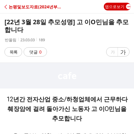
C
논평및보도자료(2024년부터 홈페이지에서 확인)
앱으로보기
A
[22년 3월 28일 추모성명] 고 이O민님을 추모
F
합니다
작
작
조
반올림
23.03.03
189
E
성
성
회
자
시
수
글
가
글
목록
댓글
0
가
간
자
자
크
크
기
기
크
작
게
게
12년간 전자산업 중소/하청업체에서 근무하다
췌장암에 걸려 돌아가신 노동자 고 이O민님을
추모합니다