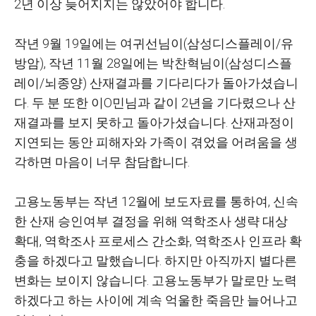
2
년 이상 늦어지지는 않았어야 합니다
.
작년
9
월
19
일에는 여귀선님이
(
삼성디스플레이
/
유
방암
),
작년
11
월
28
일에는 박찬혁님이
(
삼성디스플
레이
/
뇌종양
)
산재결과를 기다리다가 돌아가셨습니
다
.
두 분 또한 이O민님과 같이
2
년을 기다렸으나 산
재결과를 보지 못하고 돌아가셨습니다
.
산재과정이
지연되는 동안 피해자와 가족이 겪었을 어려움을 생
각하면 마음이 너무 참담합니다
.
고용노동부는 작년
12
월에 보도자료를 통하여
,
신속
한 산재 승인여부 결정을 위해 역학조사 생략 대상
확대
,
역학조사 프로세스 간소화
,
역학조사 인프라 확
충을 하겠다고 말했습니다
.
하지만 아직까지 별다른
변화는 보이지 않습니다
.
고용노동부가 말로만 노력
하겠다고 하는 사이에 계속 억울한 죽음만 늘어나고