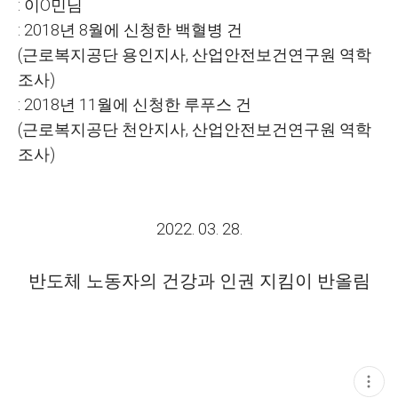
:
이O민님
: 2018
년
8
월에 신청한 백혈병 건
(
근로복지공단 용인지사
,
산업안전보건연구원 역학
조사
)
: 2018
년
11
월에 신청한 루푸스 건
(
근로복지공단 천안지사
,
산업안전보건연구원 역학
조사
)
2022. 03. 28.
반도체 노동자의 건강과 인권 지킴이 반올림
현
재