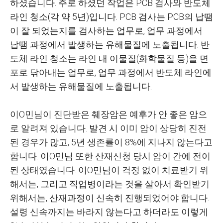
하셨습니다
.
주로 하셨던 작업은
PCB
검사와 반도체
라인 청소
(
각 약
5
년
)
입니다
. PCB
검사는
PCB
의 납땜
이 잘 되었는지를 검사하는 업무로
,
업무 과정에서
납땜 과정에서 발생하는 유해물질에 노출됩니다
.
반
도체 라인 청소는 라인 내 이물질
(
화학물질 등
)
을 면
포로 닦아내는 업무로
,
업무 과정에서 반도체 라인에
서 발생하는 유해물질에 노출됩니다
.
이O민님이 진단받은 췌장암은 예후가 안 좋은 암으
로 알려져 있습니다
.
발견 시 이미 암이 상당히 진전
된 경우가 많고
, 5
년 생존률이
8%
에 지나지 않는다고
합니다
.
이O민님 또한 산재신청 당시 암이 간에 전이
된 상태였습니다
.
이O민님이 걱정 없이 치료받기 위
해서는
,
그리고 직업병이라는 것을 살아서 확인받기
위해서는
,
산재과정이 신속히 진행되었어야 합니다
.
설령 신속까지는 바라지 않는다고 하더라도 이렇게