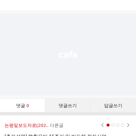
게
시
글
추
가
기
능
열
기
댓
댓글
0
댓글쓰기
답글쓰기
글
댓
글
논평및보도자료(202..
다른글
현재페이지 1
2
3
4
리
스