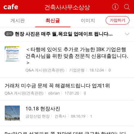
cafe
건축사사무소상상
카
개
페
별
개
정
카
게시판
최신글
이미지
가입하기
보
별
페
전
전
보
검
현장 사진은 매주 월,목요일 업데이트 됩니다...
공지
카
공지목록 펼치기/접기
체
기
색
체
페
글
글
＜타행에 있어도 추가로 가능한 IBK 기업은행
리
메
건축사님을 위한 맞춤 전문직 신용대출입니다.
스
＞
뉴
트
게시판명
작성자
작성시간
조회수
Q&A 게시판(건축관련)
기업은행
18.12.04
0
거래처 미수금 문제 꼭 해결해드립니다 업계1위
게시판명
작성자
작성시간
조회수
Q&A 게시판(건축관련)
obrian
17.01.20
0
10.18 현장사진
게시판명
작성자
작성시간
조회수
금정산업 현장
건축사
09.10.19
1
Re:앞으로 설계파트 쪽 전망에 대해 궁금한 학생입니다.