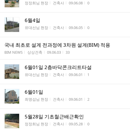
게시판명
작성자
작성시간
조회수
정정희님 현장
건축사
09.06.08
0
6월4일
게시판명
작성자
작성시간
조회수
유대선님 현장
건축사
09.06.05
0
국내 최초로 설계 전과정에 3차원 설계(BIM) 적용
게시판명
작성자
작성시간
조회수
BIM NEWS
상상건축
09.06.03
33
6월01일 2층바닥콘크리트타설
게시판명
작성자
작성시간
조회수
유대선님 현장
건축사
09.06.01
1
6월01일
게시판명
작성자
작성시간
조회수
최명섭님 현장
건축사
09.06.01
2
5월28일 기초철근배근확인
게시판명
작성자
작성시간
조회수
정정희님 현장
건축사
09.05.28
0