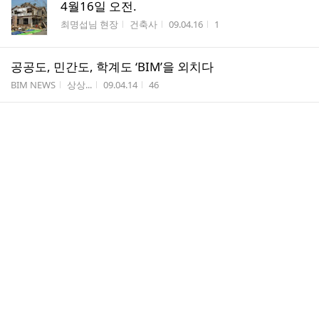
4월16일 오전.
게시판명
작성자
작성시간
조회수
최명섭님 현장
건축사
09.04.16
1
공공도, 민간도, 학계도 ‘BIM’을 외치다
게시판명
작성자
작성시간
조회수
BIM NEWS
상상...
09.04.14
46
Interview-전한종교수
게시판명
작성자
작성시간
조회수
BIM 소개
상상...
09.04.13
121
4월13일 오전
게시판명
작성자
작성시간
조회수
최명섭님 현장
건축사
09.04.13
3
BIM 공공ㆍ민간 쌍끌이 확대
게시판명
작성자
작성시간
조회수
BIM NEWS
상상...
09.04.12
341
삼성물산 BIM 전면 적용
게시판명
작성자
작성시간
조회수
BIM NEWS
상상...
09.04.09
46