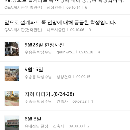
게시판명
작성자
작성시간
조회수
Q&A 게시판(건축관련)
상상건축
09.10.14
6
앞으로 설계파트 쪽 전망에 대해 궁금한 학생입니다.
게시판명
작성자
작성시간
조회수
Q&A 게시판(건축관련)
나르시즘쥰
09.10.06
9
9월28일 현장사진
게시판명
작성자
작성시간
조회수
수송동 박성수님
geun-wo...
09.09.28
4
9월15일
게시판명
작성자
작성시간
조회수
수송동 박성수님
상상건축
09.09.15
1
지하 터파기..(8/24-28)
게시판명
작성자
작성시간
조회수
수송동 박성수님
건축사
09.08.28
1
8월 3일
게시판명
작성자
작성시간
조회수
유대선님 현장
건축사
09.08.03
2