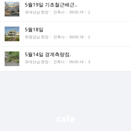
5월19일 기초철근배근..
게시판명
작성자
작성시간
조회수
유대선님 현장
건축사
09.05.19
2
5월18일
게시판명
작성자
작성시간
조회수
최명섭님 현장
건축사
09.05.18
2
5월14일 경계측량점.
게시판명
작성자
작성시간
조회수
유대선님 현장
건축사
09.05.14
3