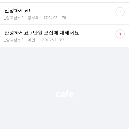
댓
안녕하세요!
3
글
게시판명
작성자
작성시간
조회수
_알고싶소 ˚
공부해
17.04.03
78
수
댓
안녕하세요:) 단원 모집에 대해서요
1
글
게시판명
작성자
작성시간
조회수
_알고싶소 ˚
아인
17.01.25
287
수