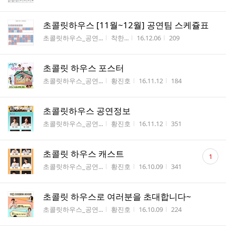
초콜릿하우스 [11월~12월] 공연팀 스케쥴표
게시판명
작성자
작성시간
조회수
초콜릿하우스_공연...
착한...
16.12.06
209
초콜릿 하우스 포스터
게시판명
작성자
작성시간
조회수
초콜릿하우스_공연...
황진호
16.11.12
184
초콜릿하우스 공연정보
게시판명
작성자
작성시간
조회수
초콜릿하우스_공연...
황진호
16.11.12
351
댓
초콜릿 하우스 캐스트
1
글
게시판명
작성자
작성시간
조회수
초콜릿하우스_공연...
황진호
16.10.09
341
수
초콜릿 하우스로 여러분을 초대합니다~
게시판명
작성자
작성시간
조회수
초콜릿하우스_공연...
황진호
16.10.09
224