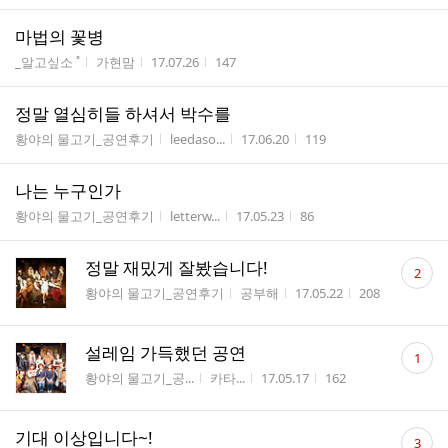
마법의 꽃병
게시판명
작성자
작성시간
조회수
_알고싶소 ˚
가현맘
17.07.26
147
정말 열심히들 하셔서 박수를
게시판명
작성자
작성시간
조회수
황야의 물고기_공연후기
leedaso...
17.06.20
119
나는 누구인가
게시판명
작성자
작성시간
조회수
황야의 물고기_공연후기
letterw...
17.05.23
86
댓
정말 재밌게 잘봤습니다!
2
글
게시판명
작성자
작성시간
조회수
황야의 물고기_공연후기
공부해
17.05.22
208
수
댓
설레임 가득했던 공연
1
글
게시판명
작성자
작성시간
조회수
황야의 물고기_공...
카타...
17.05.17
162
수
댓
기대 이상입니다~!
3