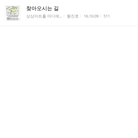
찾아오시는 길
게시판명
작성자
작성시간
조회수
상상아트홀 어디에...
황진호
16.10.09
511
두근두근 초콜릿하우스 연습사진!
게시판명
작성자
작성시간
조회수
초콜릿하우스_공연...
착한...
16.10.01
224
예술인 여러분! 한국예술인복지재단 사업 참여
하세요.
게시판명
작성자
작성시간
조회수
_알고싶소 ˚
한국...
16.09.05
68
댓
현재 진행중인 상상아트홀 연극 없나요?^^
2
글
게시판명
작성자
작성시간
조회수
_알고싶소 ˚
Josee
16.08.02
226
수
2016 극단셰익스피어 정기공연 뮤지컬 ＜초콜릿 하우스
＞ 합격자 명단
게시판명
작성자
작성시간
조회수
_반짝반짝 ˚
착한...
16.07.29
253