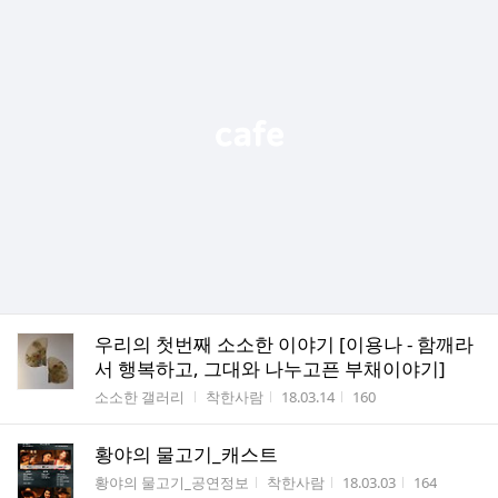
우리의 첫번째 소소한 이야기 [이용나 - 함깨라
서 행복하고, 그대와 나누고픈 부채이야기]
게시판명
작성자
작성시간
조회수
소소한 갤러리
착한사람
18.03.14
160
황야의 물고기_캐스트
게시판명
작성자
작성시간
조회수
황야의 물고기_공연정보
착한사람
18.03.03
164