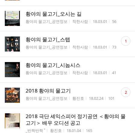
황야의 물고기_오시는 길
게시판명
작성자
작성시간
조회수
황야의 물고기_공연정보
착한사람
18.03.01
56
댓
황야의 물고기_스텝
1
글
게시판명
작성자
작성시간
조회수
황야의 물고기_공연정보
착한사람
18.03.01
73
수
황야의 물고기_시놉시스
게시판명
작성자
작성시간
조회수
황야의 물고기_공연정보
착한사람
18.03.01
41
댓
2018 황야의 물고기
2
글
게시판명
작성자
작성시간
조회수
황야의 물고기_공연정보
황진호
18.02.24
101
수
2018 극단 셰익스피어 정기공연 ＜황야의 물
고기＞ 배우 오디션 공고
게시판명
작성자
작성시간
조회수
_반짝반짝 ˚
황진호
18.01.04
165