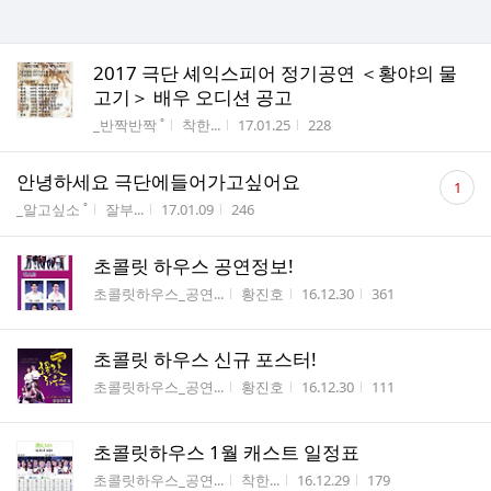
2017 극단 셰익스피어 정기공연 ＜황야의 물
고기＞ 배우 오디션 공고
게시판명
작성자
작성시간
조회수
_반짝반짝 ˚
착한...
17.01.25
228
댓
안녕하세요 극단에들어가고싶어요
1
글
게시판명
작성자
작성시간
조회수
_알고싶소 ˚
잘부...
17.01.09
246
수
초콜릿 하우스 공연정보!
게시판명
작성자
작성시간
조회수
초콜릿하우스_공연...
황진호
16.12.30
361
초콜릿 하우스 신규 포스터!
게시판명
작성자
작성시간
조회수
초콜릿하우스_공연...
황진호
16.12.30
111
초콜릿하우스 1월 캐스트 일정표
게시판명
작성자
작성시간
조회수
초콜릿하우스_공연...
착한...
16.12.29
179