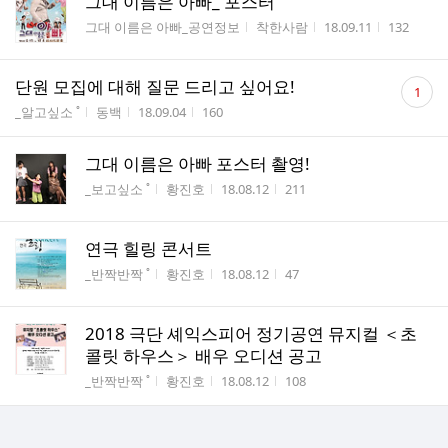
그대 이름은 아빠_ 포스터
게시판명
작성자
작성시간
조회수
그대 이름은 아빠_공연정보
착한사람
18.09.11
132
댓
단원 모집에 대해 질문 드리고 싶어요!
1
글
게시판명
작성자
작성시간
조회수
_알고싶소 ˚
동백
18.09.04
160
수
그대 이름은 아빠 포스터 촬영!
게시판명
작성자
작성시간
조회수
_보고싶소 ˚
황진호
18.08.12
211
연극 힐링 콘서트
게시판명
작성자
작성시간
조회수
_반짝반짝 ˚
황진호
18.08.12
47
2018 극단 셰익스피어 정기공연 뮤지컬 ＜초
콜릿 하우스＞ 배우 오디션 공고
게시판명
작성자
작성시간
조회수
_반짝반짝 ˚
황진호
18.08.12
108