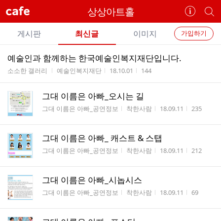
cafe
상상아트홀
카
개
페
별
개
정
카
게시판
최신글
이미지
가입하기
보
별
페
전
전
보
검
예술인과 함께하는 한국예술인복지재단입니다.
카
체
기
색
체
게시판명
작성자
작성시간
조회수
소소한 갤러리
예술인복지재단
18.10.01
144
페
글
글
리
메
그대 이름은 아빠_오시는 길
스
뉴
게시판명
작성자
작성시간
조회수
트
그대 이름은 아빠_공연정보
착한사람
18.09.11
235
그대 이름은 아빠_ 캐스트 & 스탭
게시판명
작성자
작성시간
조회수
그대 이름은 아빠_공연정보
착한사람
18.09.11
212
그대 이름은 아빠_시놉시스
게시판명
작성자
작성시간
조회수
그대 이름은 아빠_공연정보
착한사람
18.09.11
69