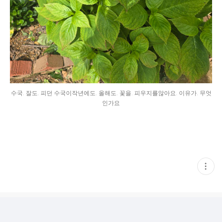
수국. 잘도. 피던 수국이작년에도. 올해도. 꽃을. 피우지를않아요. 이유가. 무엇
인가요
현
재
게
시
글
추
가
기