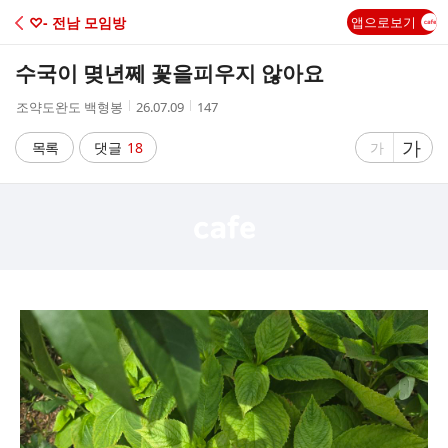
C
♡- 전남 모임방
앱으로보기
A
수국이 몆년쩨 꽃을피우지 않아요
F
작
작
조
조약도완도 백형봉
26.07.09
147
성
성
회
E
자
시
수
글
가
글
목록
댓글
18
가
간
자
자
크
크
기
기
크
작
게
게