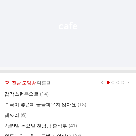
능
열
기
♡- 전남 모임방
다른글
현재페이지 1
2
3
4
댓
갑작스런폭으로
(
14
)
비
글
댓
수국이 몆년쩨 꽃을피우지 않아요
(
18
)
글
댓
댑싸리
(
6
)
7
글
댓
7월9일 목요일 전남방 출석부
(
41
)
손
글