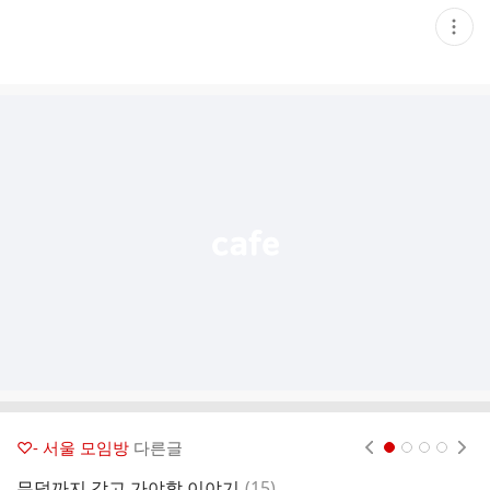
현
재
게
시
글
추
가
기
능
열
기
♡- 서울 모임방
다른글
현재페이지 1
2
3
4
댓
무덤까지 갖고 가야할 이야기
(
15
)
나