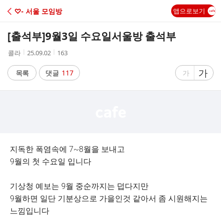
C
♡- 서울 모임방
앱으로보기
A
[출석부]
9월3일 수요일서울방 출석부
F
작
작
조
콜라
25.09.02
163
성
성
회
E
자
시
수
글
가
글
목록
댓글
117
가
간
자
자
크
크
기
기
크
작
게
게
지독한 폭염속에 7~8월을 보내고
9월의 첫 수요일 입니다
기상청 예보는 9월 중순까지는 덥다지만
9월하면 일단 기분상으로 가을인것 같아서 좀 시원해지는
느낌입니다