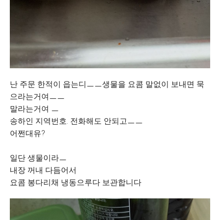
난 주문 한적이 읍는디ㅡㅡ생물을 요콤 말없이 보내면 묵
으라는거여ㅡㅡ
말라는거여 ㅡ
송하인 지역번호. 전화해도 안되고ㅡㅡ
어쩐대유?
일단 생물이라ㅡ
내장 꺼내 다듬어서
요콤 봉다리채 냉동으루다 보관합니다