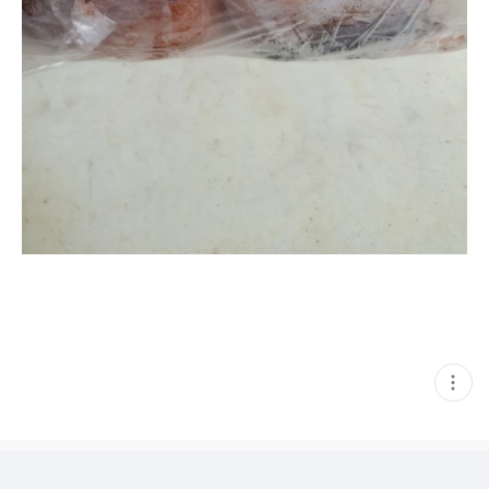
현
재
게
시
글
추
가