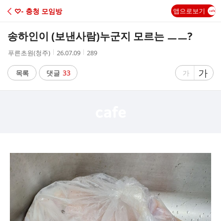
C
♡- 충청 모임방
앱으로보기
A
송하인이 (보낸사람)누군지 모르는 ㅡㅡ?
F
작
작
조
푸른초원(청주)
26.07.09
289
성
성
회
E
자
시
수
글
가
글
목록
댓글
33
가
간
자
자
크
크
기
기
크
작
게
게