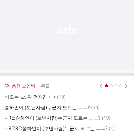
기
능
열
기
♡- 충청 모임방
다른글
현재페이지 1
2
3
4
댓
비오는 날, 뭐 먹지? ㅋㅋ
(
19
)
7
글
댓
송하인이 (보낸사람)누군지 모르는 ㅡㅡ?
(
33
)
양
글
댓
RE:송하인이 (보낸사람)누군지 모르는 ㅡㅡ?
(
19
)
글
댓
RE:RE:송하인이 (보낸사람)누군지 모르는 ㅡㅡ?
(
1
)
좀
글