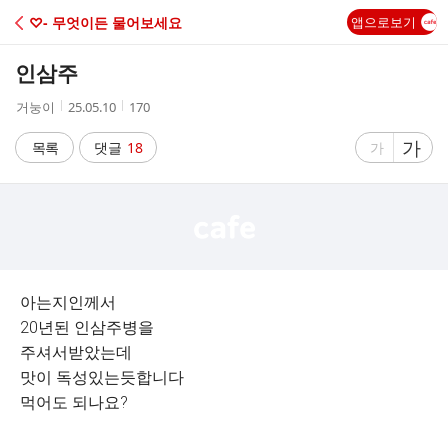
C
♡- 무엇이든 물어보세요
앱으로보기
A
인삼주
F
작
작
조
거눙이
25.05.10
170
성
성
회
E
자
시
수
글
가
글
목록
댓글
18
가
간
자
자
크
크
기
기
크
작
게
게
아는지인께서
20년된 인삼주병을
주셔서받았는데
맛이 독성있는듯합니다
먹어도 되나요?