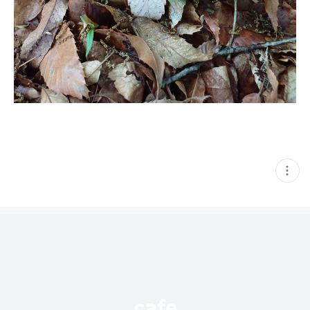
현
재
게
시
글
추
가
기
능
열
기