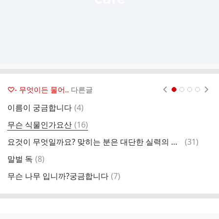
♡- 무엇이든 물어..
다른글
현재페이지 1
2
3
4
댓
이름이 궁금합니다
(
4
)
글
댓
무슨 식물인가요산
(
16
)
오
글
댓
요것이 무엇일까요? 맞히는 분은 대단한 실력의 소유자입니다. ^^
(
31
)
이
글
댓
말벌 독
(
8
)

글
댓
무슨 나무 입니까?궁금합니다
(
7
)
꽃
글