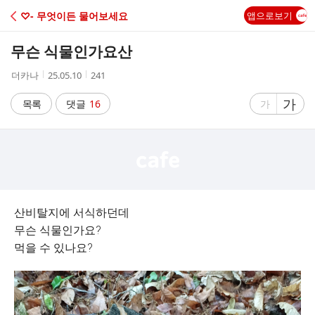
C
♡- 무엇이든 물어보세요
앱으로보기
A
무슨 식물인가요산
F
작
작
조
더카나
25.05.10
241
성
성
회
E
자
시
수
글
가
글
목록
댓글
16
가
간
자
자
크
크
기
기
크
작
게
게
산비탈지에 서식하던데
무슨 식물인가요?
먹을 수 있나요?