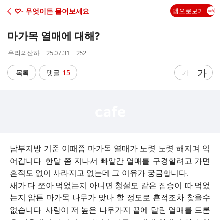
C
♡- 무엇이든 물어보세요
앱으로보기
A
마가목 열매에 대해?
F
작
작
조
우리의산하
25.07.31
252
성
성
회
E
자
시
수
글
가
글
목록
댓글
15
가
간
자
자
크
크
기
기
크
작
게
게
남부지방 기준 이때쯤 마가목 열매가 노렷 노렷 해지며 익
어갑니다. 한달 쯤 지나서 빠알간 열매를 구경할려고 가면
흔적도 없이 사라지고 없는데 그 이유가 궁금합니다.
새가 다 쪼아 먹었는지 아니면 청설모 같은 짐승이 따 먹었
는지 암튼 마가목 나무가 맞나 할 정도로 흔적조차 찾을수
없습니다. 사람이 저 높은 나무가지 끝에 달린 열매를 드론