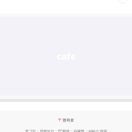
재
게
시
글
추
가
기
능
열
기
맨위로
로그인
전체보기
PC화면
카페앱
서비스 약관