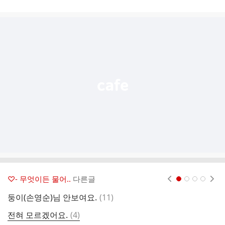
게
시
글
추
가
기
능
열
기
♡- 무엇이든 물어..
다른글
현재페이지 1
2
3
4
댓
둥이(손영순)님 안보여요.
(
11
)
등
글
댓
전혀 모르겠어요.
(
4
)
글