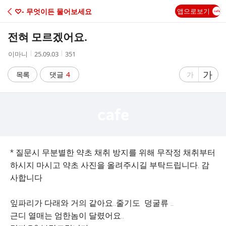
C
♡- 무엇이든 물어보세요
앱으로보기
A
전혀 모르겠어요.
F
작
작
조
이마니
25.09.03
351
성
성
회
E
자
시
수
글
가
글
목록
댓글
4
가
간
자
자
크
크
기
기
크
작
게
게
* 질문시 무분별한 약초 채취 방지를 위해 무작정 채취부터
하시지 마시고 약초 사진을 올려주시길 부탁드립니다. 감
사합니다
잎파리가 다래와 거의 같아요..줄기도 덩굴류 ..
근디 열매는 엄한놈이 달렸어요..