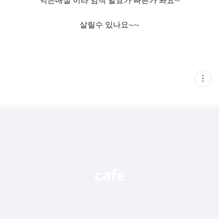
익은매실 이라 엄척 발효가 빠른가 봐요~
살릴수 있나요~~
현
재
게
시
글
추
가
기
능
열
기