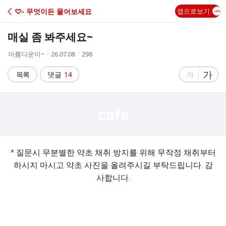
C
♡- 무엇이든 물어보세요
앱으로보기
A
매실 좀 봐주세요~
F
작
작
조
아름다운이~
26.07.08
298
성
성
회
E
자
시
수
글
가
글
목록
댓글
14
가
간
자
자
크
크
기
기
크
작
게
게
* 질문시 무분별한 약초 채취 방지를 위해 무작정 채취부터
하시지 마시고 약초 사진을 올려주시길 부탁드립니다. 감
사합니다.