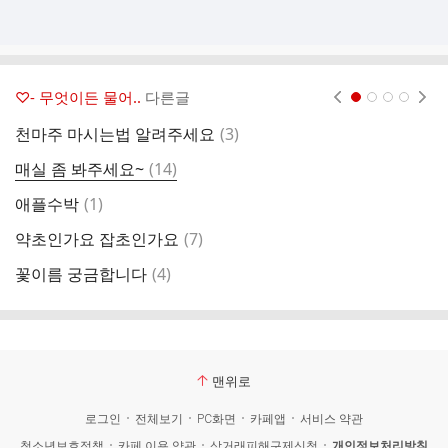
♡- 무엇이든 물어..
다른글
현재페이지 1
2
3
4
댓
천마주 마시는법 알려주세요
(
3
)
고
글
댓
매실 좀 봐주세요~
(
14
)
지
글
댓
애플수박
(
1
)
뱀
글
댓
약초인가요 잡초인가요
(
7
)
약
글
댓
꽃이름 궁금합니다
(
4
)
[
글
맨위로
로그인
전체보기
PC화면
카페앱
서비스 약관
청소년보호정책
카페 이용 약관
상거래피해구제신청
개인정보처리방침