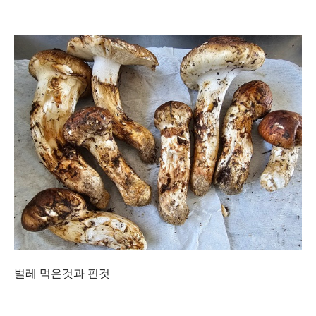
벌레 먹은것과 핀것