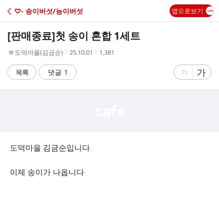
C
♡- 송이버섯/능이버섯
앱으로보기
A
[판매종료]
첫 송이 혼합 1세트
F
작
작
조
☆ 도덕마을(김금순)
25.10.01
1,381
성
성
회
E
자
시
수
글
가
글
목록
댓글
1
가
간
자
자
크
크
기
기
크
작
게
게
도덕마을 김금순입니다.
이제 송이가 나옵니다.