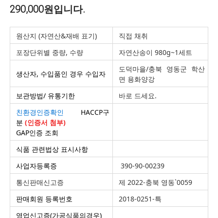
290,000원입니다.
원산지 (자연산&재배 표기)
직접 채취
포장단위별 중량, 수량
자연산송이 980g~1세트
도덕마을/충북 영동군 학산
생산자, 수입품인 경우 수입자
면 용화양강
보관방법/ 유통기한
바로 드세요.
친환경인증확인
HACCP구
분
(인증서 첨부)
GAP인증 조회
식품 관련법상 표시사항
사업자등록증
390-90-00239
통신판매신고증
제 2022-충북 영동`0059
판매회원 등록번호
2018-0251-특
영업신고증(가공식품의경우)