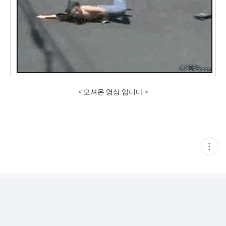
< 모셔온 영상 입니다 >
현
재
게
시
글
추
가
기
능
열
기