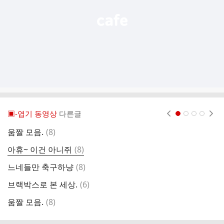
▣-엽기 동영상
다른글
현재페이지 1
2
3
4
댓
움짤 모음.
(
8
)
웃
글
댓
아휴~ 이건 아니쥐
(
8
)
O
글
댓
느네들만 축구하냥
(
8
)
브
글
댓
브랙박스로 본 세상.
(
6
)
움
글
댓
움짤 모음.
(
8
)
코
글