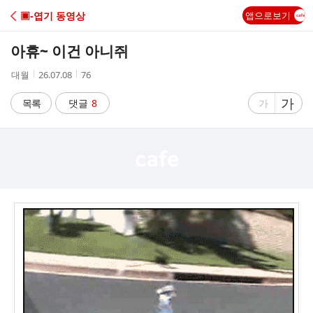
C
▣-엽기 동영상
앱으로보기
A
아휴~ 이건 아니쥐
F
작
작
조
대월
26.07.08
76
성
성
회
E
자
시
수
글
가
글
목록
댓글
8
가
간
자
자
크
크
기
기
크
작
게
게