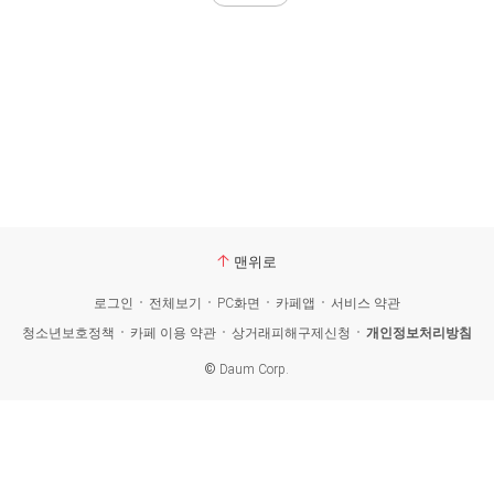
맨위로
로그인
전체보기
PC화면
카페앱
서비스 약관
청소년보호정책
카페 이용 약관
상거래피해구제신청
개인정보처리방침
©
Daum Corp.
카
페
검