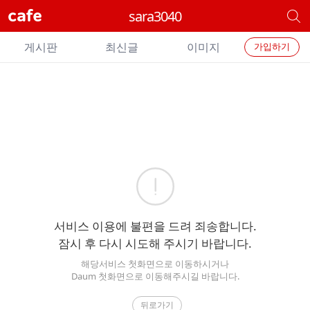
cafe
sara3040
개
별
개
카
게시판
최신글
이미지
가입하기
별
페
검
카
색
페
메
에
뉴
러
서비스 이용에 불편을 드려 죄송합니다.
잠시 후 다시 시도해 주시기 바랍니다.
해당서비스 첫화면으로 이동하시거나
Daum 첫화면으로 이동해주시길 바랍니다.
뒤로가기