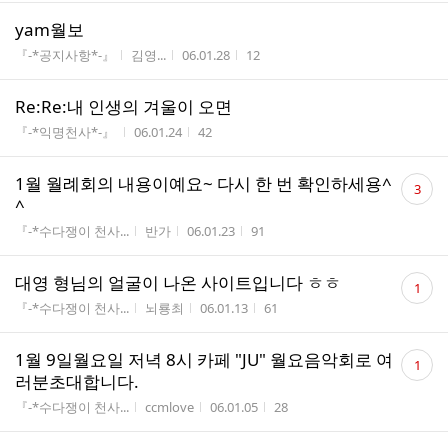
yam월보
게시판명
작성자
작성시간
조회수
『-*공지사항*-』
김영...
06.01.28
12
Re:Re:내 인생의 겨울이 오면
게시판명
작성시간
조회수
『-*익명천사*-』
06.01.24
42
댓
1월 월례회의 내용이예요~ 다시 한 번 확인하세용^
3
글
^
수
게시판명
작성자
작성시간
조회수
『-*수다쟁이 천사...
반가
06.01.23
91
댓
대영 형님의 얼굴이 나온 사이트입니다 ㅎㅎ
1
글
게시판명
작성자
작성시간
조회수
『-*수다쟁이 천사...
뇌룡최
06.01.13
61
수
댓
1월 9일월요일 저녁 8시 카페 "JU" 월요음악회로 여
1
글
러분초대합니다.
수
게시판명
작성자
작성시간
조회수
『-*수다쟁이 천사...
ccmlove
06.01.05
28