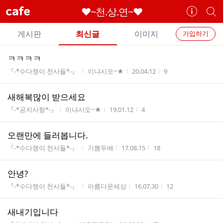
cafe
♥~천.상.연~♥
카
개
페
별
개
정
카
게시판
최신글
이미지
가입하기
보
별
페
전
전
보
검
ㅋㅋㅋㅋ
카
체
기
색
체
게시판명
작성자
작성시간
조회수
『-*수다쟁이 천사들*-』
이냐시오~★
20.04.12
9
페
글
글
리
메
새해복많이 받으세요
스
뉴
게시판명
작성자
작성시간
조회수
트
『-*공지사항*-』
이냐시오~★
19.01.12
4
오랜만에 들러봅니다.
게시판명
작성자
작성시간
조회수
『-*수다쟁이 천사들*-』
기쁨두배
17.08.15
18
안녕?
게시판명
작성자
작성시간
조회수
『-*수다쟁이 천사들*-』
아름다운세상
16.07.30
12
새내기입니다