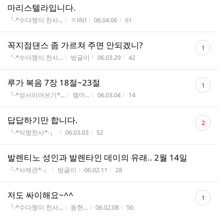
마리스텔라입니다.
게시판명
작성자
작성시간
조회수
『-*수다쟁이 천사...
ㅈl혀l
06.04.06
61
댓
꼭지점댄스 좀 가르쳐 주면 안되겠니?
1
글
게시판명
작성자
작성시간
조회수
『-*수다쟁이 천사...
방글이
06.03.29
42
수
댓
루가 복음 7장 18절~23절
1
글
게시판명
작성자
작성시간
조회수
『-*성서이어쓰기*...
엠마...
06.03.04
14
수
댓
답답하기만 합니다.
2
글
게시판명
작성시간
조회수
『-*익명천사*-』
06.03.03
52
수
발렌티노 성인과 발렌타인 데이의 유래.. 2월 14일
게시판명
작성자
작성시간
조회수
『-*사제관*-』
방글이
06.02.11
28
댓
저도 싸이해요~^^
1
글
게시판명
작성자
작성시간
조회수
『-*수다쟁이 천사...
동현...
06.02.08
50
수