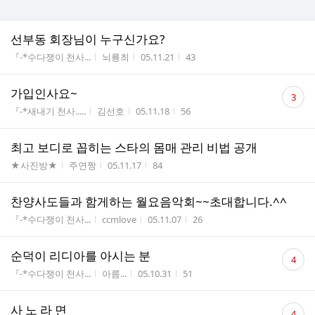
선부동 회장님이 누구신가요?
게시판명
작성자
작성시간
조회수
『-*수다쟁이 천사...
뇌룡최
05.11.21
43
댓
가입인사요~
3
글
게시판명
작성자
작성시간
조회수
『-*새내기 천사.....
김선호
05.11.18
56
수
최고 보디로 꼽히는 스타의 몸매 관리 비법 공개
게시판명
작성자
작성시간
조회수
★사진방★
주연짱
05.11.17
84
찬양사도들과 함게하는 월요음악회~~초대합니다.^^
게시판명
작성자
작성시간
조회수
『-*수다쟁이 천사...
ccmlove
05.11.07
26
댓
순덕이 리디아를 아시는 분
4
글
게시판명
작성자
작성시간
조회수
『-*수다쟁이 천사...
아름...
05.10.31
51
수
댓
사 노 라 면
4