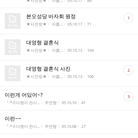
게시판명
작성자
작성시간
조회수
★사진방★
아름...
05.10.17
84
댓
본오성당 바자회 원정
1
글
게시판명
작성자
작성시간
조회수
★사진방★
아름...
05.10.17
71
수
대영형 결혼식
게시판명
작성자
작성시간
조회수
★사진방★
아름...
05.10.13
104
댓
대영형 결혼식 사진
2
글
게시판명
작성자
작성시간
조회수
★사진방★
아름...
05.10.13
100
수
댓
이런게 어딨어~?
3
글
게시판명
작성자
작성시간
조회수
『-*수다쟁이 천사...
주연짱
05.10.10
41
수
이런~~
게시판명
작성자
작성시간
조회수
『-*수다쟁이 천사...
주연짱
05.10.08
27