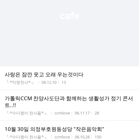
사랑은 잠깐 웃고 오래 우는것이다
게시판명
작성시간
조회수
『-*익명천사*-』
06.12.10
13
가톨릭CCM 찬양사도단과 함께하는 생활성가 정기 콘서
트..!!
게시판명
작성자
작성시간
조회수
『-*수다쟁이 천사들*-』
ccmlove
06.11.17
28
10월 30일 의정부호원동성당 "작은음악회"
게시판명
작성자
작성시간
조회수
『-*수다쟁이 천사들*-』
ccmlove
06.10.28
150