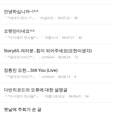
안녕하십니까~!^^
게시판명
작성자
작성시간
조회수
『-*새내기 천사...*-』
바실리오
06.07.22
39
오랫만이네요^^
게시판명
작성자
작성시간
조회수
『-*수다쟁이 천사들*-』
여름소녀
06.07.21
42
Story65.여러분..힘이 되어주세요(요한이생각)
게시판명
작성자
작성시간
조회수
『-*음악과 이야기*-』
ccmlove
06.06.24
13
장환진 요한...Still You (Live)
게시판명
작성자
작성시간
조회수
『-*음악과 이야기*-』
ccmlove
06.06.15
9
다빈치코드의 오류에 대한 설명글
게시판명
작성자
작성시간
조회수
『-*수다쟁이 천사들*-』
아름다운세상
06.06.01
54
옛날에 주희가 쓴 글