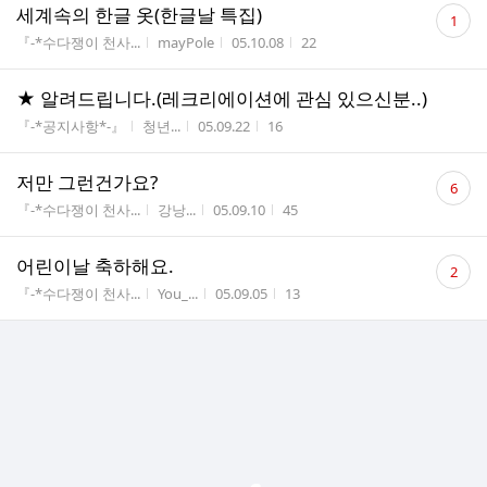
댓
세계속의 한글 옷(한글날 특집)
1
글
게시판명
작성자
작성시간
조회수
『-*수다쟁이 천사...
mayPole
05.10.08
22
수
★ 알려드립니다.(레크리에이션에 관심 있으신분..)
게시판명
작성자
작성시간
조회수
『-*공지사항*-』
청년...
05.09.22
16
댓
저만 그런건가요?
6
글
게시판명
작성자
작성시간
조회수
『-*수다쟁이 천사...
강낭...
05.09.10
45
수
댓
어린이날 축하해요.
2
글
게시판명
작성자
작성시간
조회수
『-*수다쟁이 천사...
You_...
05.09.05
13
수