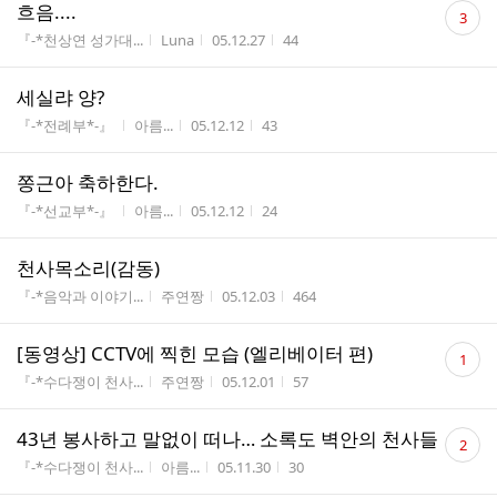
댓
흐음....
3
글
게시판명
작성자
작성시간
조회수
『-*천상연 성가대...
Luna
05.12.27
44
수
세실랴 양?
게시판명
작성자
작성시간
조회수
『-*전례부*-』
아름...
05.12.12
43
쫑근아 축하한다.
게시판명
작성자
작성시간
조회수
『-*선교부*-』
아름...
05.12.12
24
천사목소리(감동)
게시판명
작성자
작성시간
조회수
『-*음악과 이야기...
주연짱
05.12.03
464
댓
[동영상] CCTV에 찍힌 모습 (엘리베이터 편)
1
글
게시판명
작성자
작성시간
조회수
『-*수다쟁이 천사...
주연짱
05.12.01
57
수
댓
43년 봉사하고 말없이 떠나… 소록도 벽안의 천사들
2
글
게시판명
작성자
작성시간
조회수
『-*수다쟁이 천사...
아름...
05.11.30
30
수