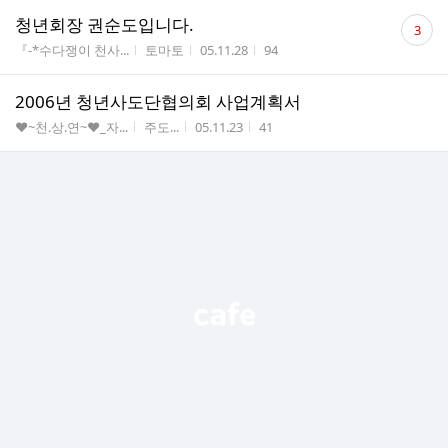
댓
청년회장 권순도입니다.
3
글
게시판명
작성자
작성시간
조회수
『-*수다쟁이 천사...
토마토
05.11.28
94
수
2006년 청년사도단협의회 사업계획서
게시판명
작성자
작성시간
조회수
♥~천.상.연~♥_자...
주도...
05.11.23
41