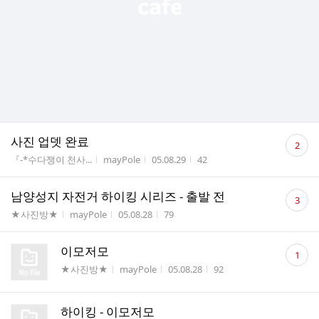
댓
사진 업뎃 완료
2
글
게시판명
작성자
작성시간
조회수
『-*수다쟁이 천사...
mayPole
05.08.29
42
수
댓
남양성지 자전거 하이킹 시리즈 - 출발 전
3
글
게시판명
작성자
작성시간
조회수
★사진방★
mayPole
05.08.28
79
수
댓
이모저모
1
글
게시판명
작성자
작성시간
조회수
★사진방★
mayPole
05.08.28
92
수
하이킹 - 이모저모