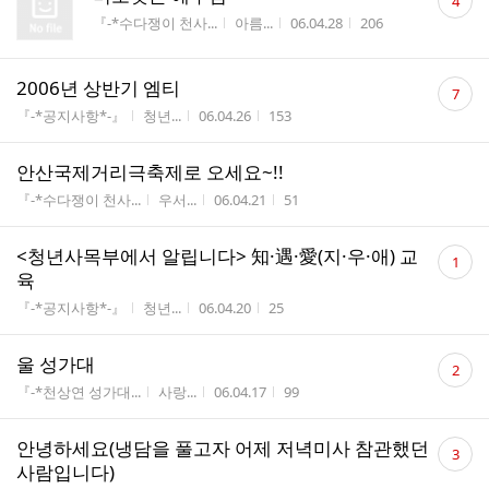
4
글
게시판명
작성자
작성시간
조회수
『-*수다쟁이 천사...
아름...
06.04.28
206
수
댓
2006년 상반기 엠티
7
글
게시판명
작성자
작성시간
조회수
『-*공지사항*-』
청년...
06.04.26
153
수
안산국제거리극축제로 오세요~!!
게시판명
작성자
작성시간
조회수
『-*수다쟁이 천사...
우서...
06.04.21
51
댓
<청년사목부에서 알립니다> 知·遇·愛(지·우·애) 교
1
글
육
수
게시판명
작성자
작성시간
조회수
『-*공지사항*-』
청년...
06.04.20
25
댓
울 성가대
2
글
게시판명
작성자
작성시간
조회수
『-*천상연 성가대...
사랑...
06.04.17
99
수
댓
안녕하세요(냉담을 풀고자 어제 저녁미사 참관했던
3
글
사람입니다)
수