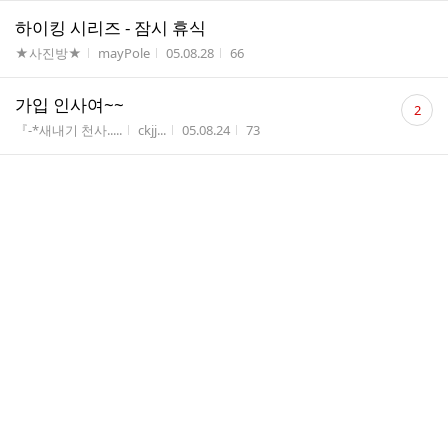
하이킹 시리즈 - 잠시 휴식
게시판명
작성자
작성시간
조회수
★사진방★
mayPole
05.08.28
66
댓
가입 인사여~~
2
글
게시판명
작성자
작성시간
조회수
『-*새내기 천사.....
ckjj...
05.08.24
73
수
댓
다들 잘 지내시죠?
1
글
게시판명
작성자
작성시간
조회수
『-*수다쟁이 천사...
공백
05.08.21
36
수
댓
진짜 내여친~!~~드디어 차자써요 순수 그자체~~~
14
글
게시판명
작성자
작성시간
조회수
★사진방★
사랑...
05.08.20
123
수
댓
잘 다녀오세요...
4
글
게시판명
작성자
작성시간
조회수
『-*수다쟁이 천사...
다솜...
05.08.20
35
수
댓
이제 앞을 보려고 합니다.
4
글
게시판명
작성시간
조회수
『-*익명천사*-』
05.08.20
64
수