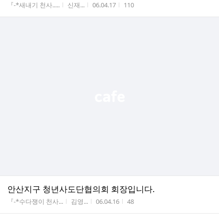
게시판명
작성자
작성시간
조회수
『-*새내기 천사.....
신재...
06.04.17
110
안산지구 청년사도단협의회 회장입니다.
게시판명
작성자
작성시간
조회수
『-*수다쟁이 천사...
김영...
06.04.16
48