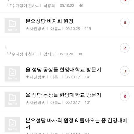
글
게시판명
작성자
작성시간
조회수
『-*수다쟁이 천사...
뇌룡최
05.10.28
46
수
댓
본오성당 바자회 원정
6
글
게시판명
작성자
작성시간
조회수
★사진방★
아름...
05.10.23
119
수
댓
.
2
글
게시판명
작성자
작성시간
조회수
『-*수다쟁이 천사...
엄지...
05.10.20
38
수
댓
울 성당 동상들 한양대학교 방문기
3
글
게시판명
작성자
작성시간
조회수
★사진방★
아름...
05.10.17
141
수
댓
울 성당 동상들 한양대학교 방문기
3
글
게시판명
작성자
작성시간
조회수
★사진방★
아름...
05.10.17
101
수
본오성당 바자회 원정 & 돌아오는 중 한양대에
서