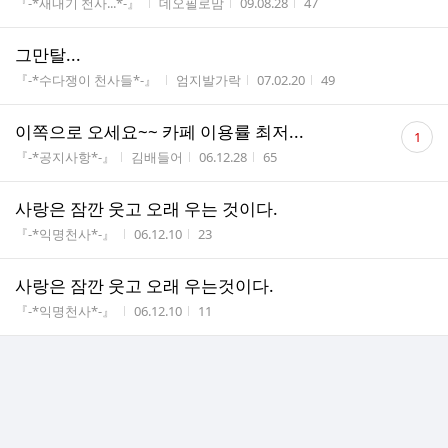
게시판명
작성자
작성시간
조회수
『-*새내기 천사...*-』
데오필로맘
09.08.28
47
그만탈...
게시판명
작성자
작성시간
조회수
『-*수다쟁이 천사들*-』
엄지발가락
07.02.20
49
댓
이쪽으로 오세요~~ 카페 이용률 최저...
1
글
게시판명
작성자
작성시간
조회수
『-*공지사항*-』
김배들어
06.12.28
65
수
사랑은 잠깐 웃고 오래 우는 것이다.
게시판명
작성시간
조회수
『-*익명천사*-』
06.12.10
23
사랑은 잠깐 웃고 오래 우는것이다.
게시판명
작성시간
조회수
『-*익명천사*-』
06.12.10
11