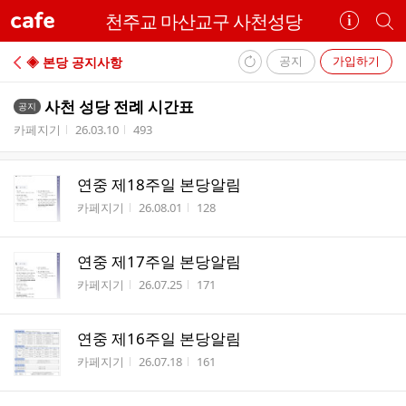
cafe
천주교 마산교구 사천성당
카
개
페
별
정
카
공지
가입하기
◈ 본당 공지사항
보
페
내
보
검
사천 성당 전례 시간표
공지
부
기
색
작성자
작성시간
조회수
카페지기
26.03.10
493
리
스
트
연중 제18주일 본당알림
작성자
작성시간
조회수
카페지기
26.08.01
128
연중 제17주일 본당알림
작성자
작성시간
조회수
카페지기
26.07.25
171
연중 제16주일 본당알림
작성자
작성시간
조회수
카페지기
26.07.18
161