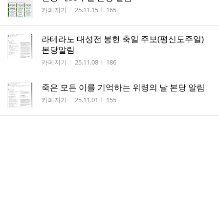
작성자
작성시간
조회수
카페지기
25.11.15
165
라테라노 대성전 봉헌 축일 주보(평신도주일)
본당알림
작성자
작성시간
조회수
카페지기
25.11.08
186
죽은 모든 이를 기억하는 위령의 날 본당 알림
작성자
작성시간
조회수
카페지기
25.11.01
155
연중 제30주일 본당알림
작성자
작성시간
조회수
카페지기
25.10.26
204
연중 제29주일(전교주일) 본당알림
작성자
작성시간
조회수
카페지기
25.10.18
185
연중 제28주일(군인주일) 본당알림