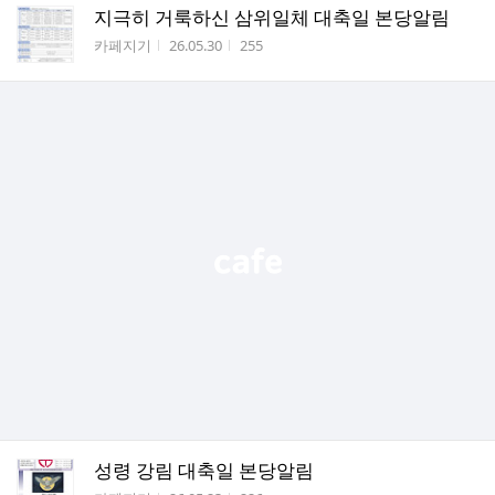
지극히 거룩하신 삼위일체 대축일 본당알림
작성자
작성시간
조회수
카페지기
26.05.30
255
성령 강림 대축일 본당알림