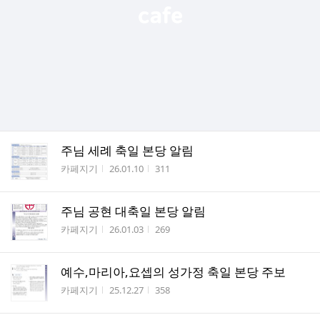
주님 세례 축일 본당 알림
작성자
작성시간
조회수
카페지기
26.01.10
311
주님 공현 대축일 본당 알림
작성자
작성시간
조회수
카페지기
26.01.03
269
예수,마리아,요셉의 성가정 축일 본당 주보
작성자
작성시간
조회수
카페지기
25.12.27
358