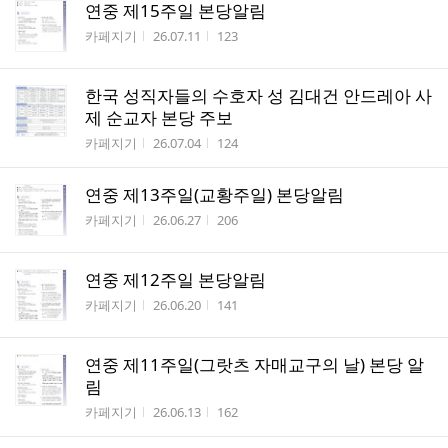
연중 제15주일 본당알림
작성자
작성시간
조회수
카페지기
26.07.11
123
한국 성직자들의 수호자 성 김대건 안드레아 사
제 순교자 본당 주보
작성자
작성시간
조회수
카페지기
26.07.04
124
연중 제13주일(교황주일) 본당알림
작성자
작성시간
조회수
카페지기
26.06.27
206
연중 제12주일 본당알림
작성자
작성시간
조회수
카페지기
26.06.20
141
연중 제11주일(그랏츠 자매교구의 날) 본당 알
림
작성자
작성시간
조회수
카페지기
26.06.13
162